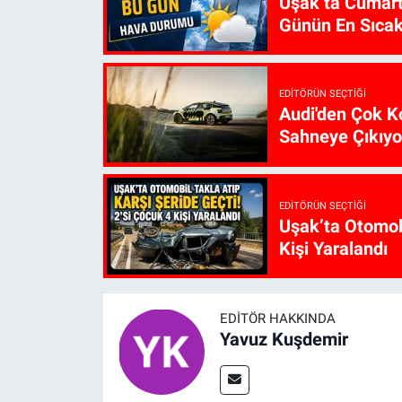
Uşak’ta Cumart
Günün En Sıcak
EDITÖRÜN SEÇTIĞI
Audi'den Çok Ko
Sahneye Çıkıyo
EDITÖRÜN SEÇTIĞI
Uşak’ta Otomobi
Kişi Yaralandı
EDITÖR HAKKINDA
Yavuz Kuşdemir