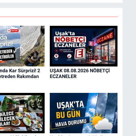
nda Kar Sürprizi! 2
UŞAK 08.08.2026 NÖBETÇİ
etreden Rakımdan
ECZANELER