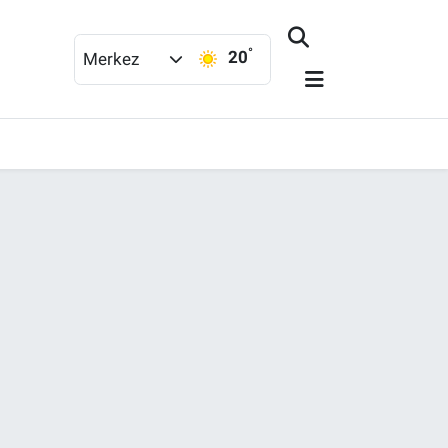
°
20
Merkez