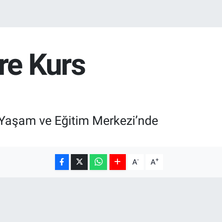
re Kurs
lı Yaşam ve Eğitim Merkezi’nde
-
+
A
A