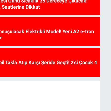
esi Günü Sıcaklık 35 Dereceye Çıkacak!
 Saatlerine Dikkat
nuşulacak Elektrikli Model! Yeni A2 e-tron
r
l Takla Atıp Karşı Şeride Geçti! 2’si Çocuk 4