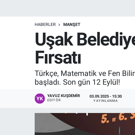
Manşet
HABERLER
MANŞET
Resmi İlanlar
Uşak Belediy
Sağlık
Fırsatı
Son Dakika
Türkçe, Matematik ve Fen Bilim
Spor
başladı. Son gün 12 Eylül!
Uşak Haberleri
YAVUZ KUŞDEMIR
03.09.2025 - 15:30
EDITÖR
YAYINLANMA