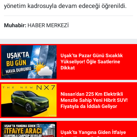
yönetim kadrosuyla devam edeceği öğrenildi.
Muhabir:
HABER MERKEZİ
Uşak’ta Pazar Günü Sıcaklık
Yükseliyor! Öğle Saatlerine
Dikkat
Nissan’dan 225 Km Elektrikli
Menzile Sahip Yeni Hibrit SUV!
Fiyatıyla da İddialı Geliyor
Uşak’ta Yangına Giden İtfaiye