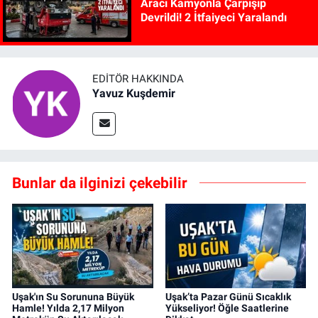
Aracı Kamyonla Çarpışıp
Devrildi! 2 İtfaiyeci Yaralandı
EDITÖR HAKKINDA
Yavuz Kuşdemir
Bunlar da ilginizi çekebilir
Uşak'ın Su Sorununa Büyük
Uşak’ta Pazar Günü Sıcaklık
Hamle! Yılda 2,17 Milyon
Yükseliyor! Öğle Saatlerine