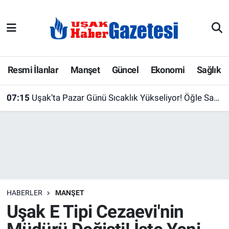
E-Gazete
Uşak Hava Durumu
Ekonomi
Uşak Trafik Yoğunluk Haritası
Resmi İlanlar
Manşet
Güncel
Ekonomi
Sağlık
Gazete İlanları
Süper Lig Puan Durumu ve Fikstür
07:15
Uşak’ta Pazar Günü Sıcaklık Yükseliyor! Öğle Saatlerine Dikkat
Güncel
Tüm Manşetler
Gündem
Son Dakika Haberleri
İlanlar
Haber Arşivi
HABERLER
MANŞET
Köşe Yazarları
Uşak E Tipi Cezaevi'nin
Kültür Sanat