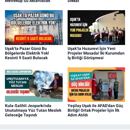
Metreküp Su Aktarılacak
Dikkat
Uşak’ta Pazar Günü Bu
Uşak’ta Huzurevi İçin Yeni
Bölgelerde Elektrik Yok!
Projeler Masada! İki Kurumdan
Kesinti 9 Saati Bulacak
İş Birliği Görüşmesi
Kula-Salihli Jeoparkı'nda
Yeşilay Uşak ile AFAD'dan Güç
Unutulmaya Yüz Tutan Meslek
Birliği! Ortak Projeler İçin İlk
Geleceğe Taşındı
Adım Atıldı