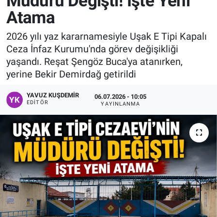
Müdürü Değişti! İşte Yeni
Atama
Manşet
2026 yılı yaz kararnamesiyle Uşak E Tipi Kapalı
Resmi İlanlar
Ceza İnfaz Kurumu'nda görev değişikliği
yaşandı. Reşat Şengöz Buca'ya atanırken,
Sağlık
yerine Bekir Demirdağ getirildi
Son Dakika
YAVUZ KUŞDEMIR
06.07.2026 - 10:05
EDITÖR
YAYINLANMA
Spor
Uşak Haberleri