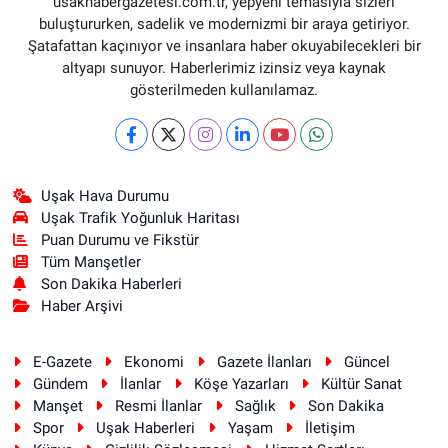
usakhabergazetesi.com.tr, yepyeni temasıyla sizleri
buluştururken, sadelik ve modernizmi bir araya getiriyor.
Şatafattan kaçınıyor ve insanlara haber okuyabilecekleri bir
altyapı sunuyor. Haberlerimiz izinsiz veya kaynak
gösterilmeden kullanılamaz.
Uşak Hava Durumu
Uşak Trafik Yoğunluk Haritası
Puan Durumu ve Fikstür
Tüm Manşetler
Son Dakika Haberleri
Haber Arşivi
E-Gazete
Ekonomi
Gazete İlanları
Güncel
Gündem
İlanlar
Köşe Yazarları
Kültür Sanat
Manşet
Resmi İlanlar
Sağlık
Son Dakika
Spor
Uşak Haberleri
Yaşam
İletişim