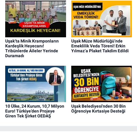
Uşak’ta Minik Kramponların
Uşak Müze Müdürlüğü’nde
Kardeşlik Heyecanı!
Emeklilik Veda Töreni! Erkin
Tribünlerde Aileler Yerinde
Yılmaz’a Plaket Takdim Edildi
Duramadı
10 Ülke, 24 Kurum, 10,7 Milyon
Uşak Belediyesi'nden 30 Bin
Euro! Türkiye’den Projeye
Öğrenciye Kırtasiye Desteği
Giren Tek Şirket OEDAŞ