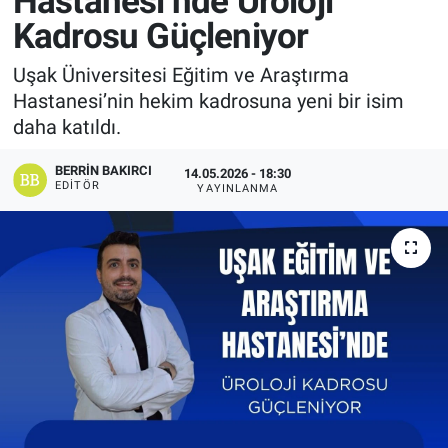
Hastanesi’nde Üroloji
Kadrosu Güçleniyor
Manşet
Uşak Üniversitesi Eğitim ve Araştırma
Resmi İlanlar
Hastanesi’nin hekim kadrosuna yeni bir isim
daha katıldı.
Sağlık
BERRIN BAKIRCI
14.05.2026 - 18:30
Son Dakika
EDITÖR
YAYINLANMA
Spor
Uşak Haberleri