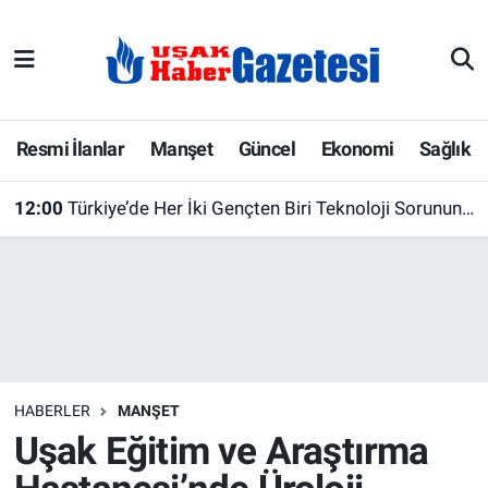
E-Gazete
Uşak Hava Durumu
Ekonomi
Uşak Trafik Yoğunluk Haritası
Resmi İlanlar
Manşet
Güncel
Ekonomi
Sağlık
Gazete İlanları
Süper Lig Puan Durumu ve Fikstür
12:00
Türkiye’de Her İki Gençten Biri Teknoloji Sorununu Kısa Sürede Çözemiyor
Güncel
Tüm Manşetler
Gündem
Son Dakika Haberleri
İlanlar
Haber Arşivi
HABERLER
MANŞET
Köşe Yazarları
Uşak Eğitim ve Araştırma
Kültür Sanat