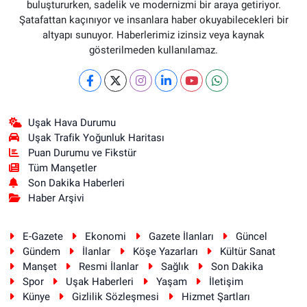
buluştururken, sadelik ve modernizmi bir araya getiriyor.
Şatafattan kaçınıyor ve insanlara haber okuyabilecekleri bir
altyapı sunuyor. Haberlerimiz izinsiz veya kaynak
gösterilmeden kullanılamaz.
Uşak Hava Durumu
Uşak Trafik Yoğunluk Haritası
Puan Durumu ve Fikstür
Tüm Manşetler
Son Dakika Haberleri
Haber Arşivi
E-Gazete
Ekonomi
Gazete İlanları
Güncel
Gündem
İlanlar
Köşe Yazarları
Kültür Sanat
Manşet
Resmi İlanlar
Sağlık
Son Dakika
Spor
Uşak Haberleri
Yaşam
İletişim
Künye
Gizlilik Sözleşmesi
Hizmet Şartları