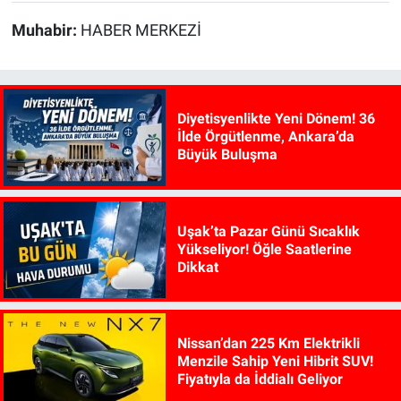
Muhabir:
HABER MERKEZİ
Diyetisyenlikte Yeni Dönem! 36
İlde Örgütlenme, Ankara’da
Büyük Buluşma
Uşak’ta Pazar Günü Sıcaklık
Yükseliyor! Öğle Saatlerine
Dikkat
Nissan’dan 225 Km Elektrikli
Menzile Sahip Yeni Hibrit SUV!
Fiyatıyla da İddialı Geliyor