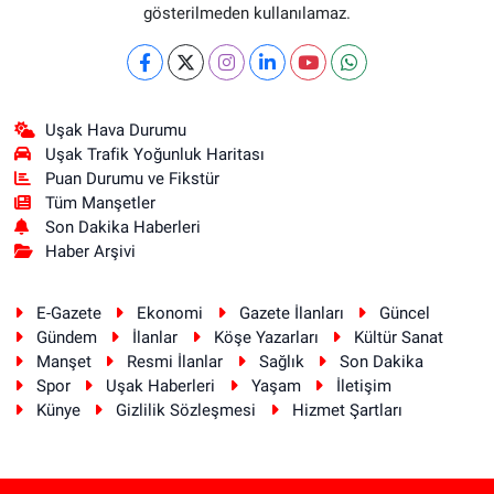
gösterilmeden kullanılamaz.
Uşak Hava Durumu
Uşak Trafik Yoğunluk Haritası
Puan Durumu ve Fikstür
Tüm Manşetler
Son Dakika Haberleri
Haber Arşivi
E-Gazete
Ekonomi
Gazete İlanları
Güncel
Gündem
İlanlar
Köşe Yazarları
Kültür Sanat
Manşet
Resmi İlanlar
Sağlık
Son Dakika
Spor
Uşak Haberleri
Yaşam
İletişim
Künye
Gizlilik Sözleşmesi
Hizmet Şartları