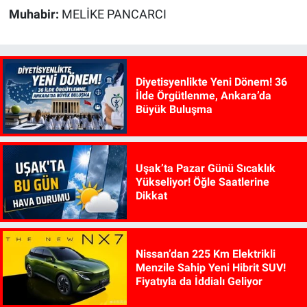
Muhabir:
MELİKE PANCARCI
Diyetisyenlikte Yeni Dönem! 36
İlde Örgütlenme, Ankara’da
Büyük Buluşma
Uşak’ta Pazar Günü Sıcaklık
Yükseliyor! Öğle Saatlerine
Dikkat
Nissan’dan 225 Km Elektrikli
Menzile Sahip Yeni Hibrit SUV!
Fiyatıyla da İddialı Geliyor