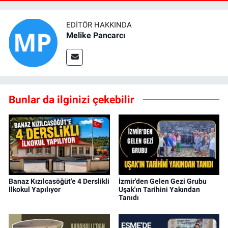
EDITÖR HAKKINDA
Melike Pancarcı
Bunlar da ilginizi çekebilir
Banaz Kızılcasöğüt'e 4 Derslikli
İzmir'den Gelen Gezi Grubu
İlkokul Yapılıyor
Uşak'ın Tarihini Yakından
Tanıdı