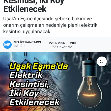
Kesintisi, İki Köy
Etkilenecek
Manşet
Uşak’ın Eşme ilçesinde şebeke bakım ve
Resmi İlanlar
onarım çalışmaları nedeniyle planlı elektrik
kesintisi uygulanacak.
Sağlık
MELIKE PANCARCI
22.05.2026 - 07:00
Son Dakika
EDITÖR
YAYINLANMA
Spor
Uşak Haberleri