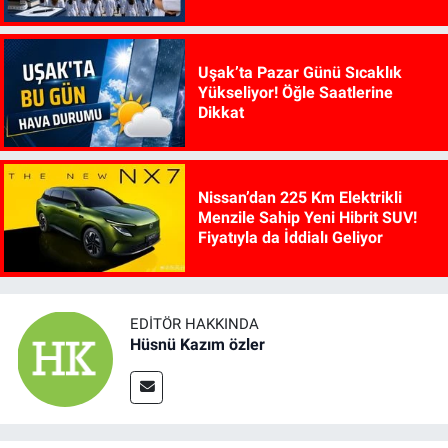
Uşak’ta Pazar Günü Sıcaklık
Yükseliyor! Öğle Saatlerine
Dikkat
Nissan’dan 225 Km Elektrikli
Menzile Sahip Yeni Hibrit SUV!
Fiyatıyla da İddialı Geliyor
EDITÖR HAKKINDA
Hüsnü Kazım özler