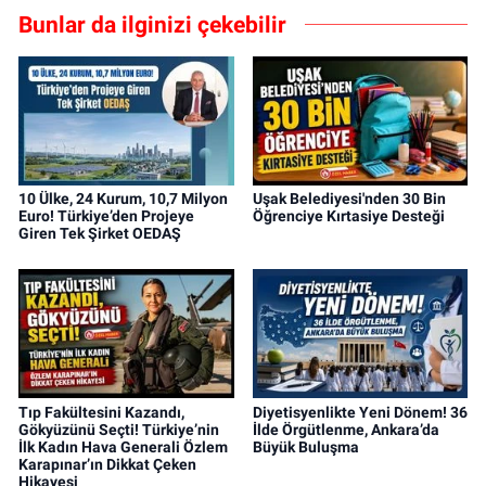
Bunlar da ilginizi çekebilir
10 Ülke, 24 Kurum, 10,7 Milyon
Uşak Belediyesi'nden 30 Bin
Euro! Türkiye’den Projeye
Öğrenciye Kırtasiye Desteği
Giren Tek Şirket OEDAŞ
Tıp Fakültesini Kazandı,
Diyetisyenlikte Yeni Dönem! 36
Gökyüzünü Seçti! Türkiye’nin
İlde Örgütlenme, Ankara’da
İlk Kadın Hava Generali Özlem
Büyük Buluşma
Karapınar’ın Dikkat Çeken
Hikayesi