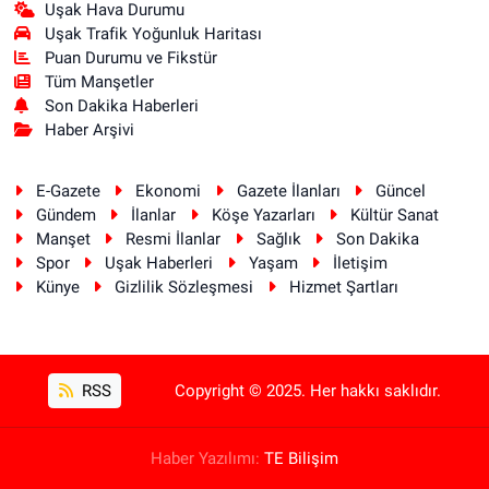
Uşak Hava Durumu
Uşak Trafik Yoğunluk Haritası
Puan Durumu ve Fikstür
Tüm Manşetler
Son Dakika Haberleri
Haber Arşivi
E-Gazete
Ekonomi
Gazete İlanları
Güncel
Gündem
İlanlar
Köşe Yazarları
Kültür Sanat
Manşet
Resmi İlanlar
Sağlık
Son Dakika
Spor
Uşak Haberleri
Yaşam
İletişim
Künye
Gizlilik Sözleşmesi
Hizmet Şartları
RSS
Copyright © 2025. Her hakkı saklıdır.
Haber Yazılımı:
TE Bilişim