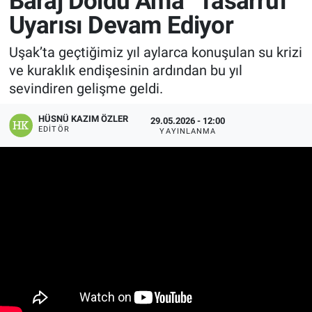
Baraj Doldu Ama “Tasarruf”
Uyarısı Devam Ediyor
Manşet
Uşak’ta geçtiğimiz yıl aylarca konuşulan su krizi
Resmi İlanlar
ve kuraklık endişesinin ardından bu yıl
sevindiren gelişme geldi.
Sağlık
HÜSNÜ KAZIM ÖZLER
29.05.2026 - 12:00
Son Dakika
EDITÖR
YAYINLANMA
Spor
Uşak Haberleri