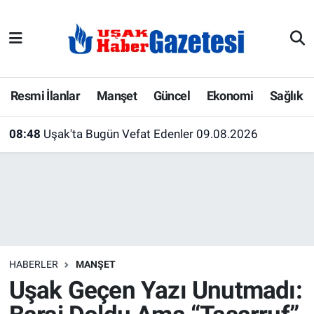
E-Gazete
Uşak Hava Durumu
Ekonomi
Uşak Trafik Yoğunluk Haritası
Resmi İlanlar
Manşet
Güncel
Ekonomi
Sağlık
Gazete İlanları
Süper Lig Puan Durumu ve Fikstür
08:48
Uşak'ta Bugün Vefat Edenler 09.08.2026
Güncel
Tüm Manşetler
Gündem
Son Dakika Haberleri
İlanlar
Haber Arşivi
HABERLER
MANŞET
Köşe Yazarları
Uşak Geçen Yazı Unutmadı:
Kültür Sanat