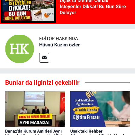
Uşak’ta Memur Olmak
İsteyenler Dikkat! Bu Gün Süre
Doluyor
EDITÖR HAKKINDA
Hüsnü Kazım özler
Bunlar da ilginizi çekebilir
Banaz’da Kurum Amirleri Aynı
Uşak’taki Rehber