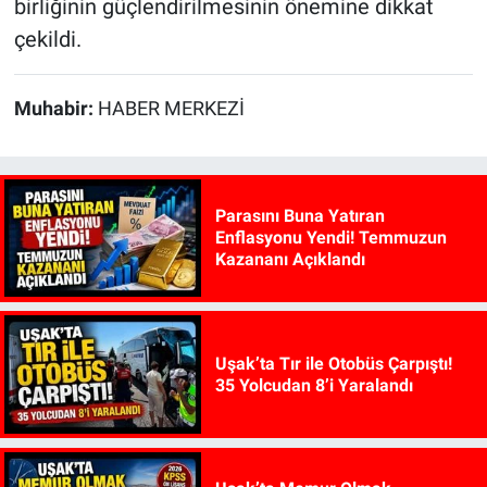
birliğinin güçlendirilmesinin önemine dikkat
çekildi.
Muhabir:
HABER MERKEZİ
Parasını Buna Yatıran
Enflasyonu Yendi! Temmuzun
Kazananı Açıklandı
Uşak’ta Tır ile Otobüs Çarpıştı!
35 Yolcudan 8’i Yaralandı