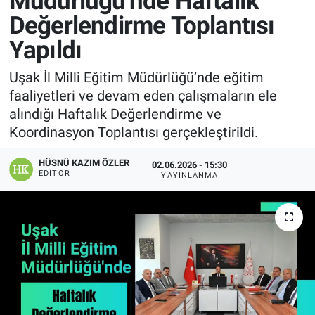
Müdürlüğü'nde Haftalık
Değerlendirme Toplantısı
Manşet
Yapıldı
Resmi İlanlar
Uşak İl Milli Eğitim Müdürlüğü’nde eğitim
faaliyetleri ve devam eden çalışmaların ele
Sağlık
alındığı Haftalık Değerlendirme ve
Koordinasyon Toplantısı gerçekleştirildi.
Son Dakika
HÜSNÜ KAZIM ÖZLER
02.06.2026 - 15:30
Spor
EDITÖR
YAYINLANMA
Uşak Haberleri