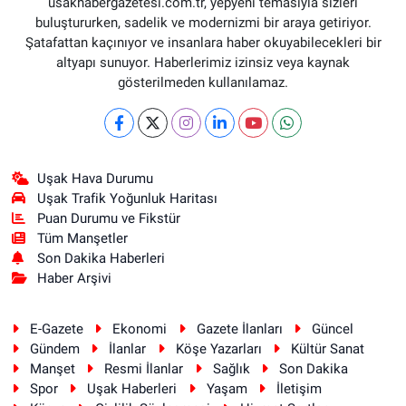
usakhabergazetesi.com.tr, yepyeni temasıyla sizleri
buluştururken, sadelik ve modernizmi bir araya getiriyor.
Şatafattan kaçınıyor ve insanlara haber okuyabilecekleri bir
altyapı sunuyor. Haberlerimiz izinsiz veya kaynak
gösterilmeden kullanılamaz.
Uşak Hava Durumu
Uşak Trafik Yoğunluk Haritası
Puan Durumu ve Fikstür
Tüm Manşetler
Son Dakika Haberleri
Haber Arşivi
E-Gazete
Ekonomi
Gazete İlanları
Güncel
Gündem
İlanlar
Köşe Yazarları
Kültür Sanat
Manşet
Resmi İlanlar
Sağlık
Son Dakika
Spor
Uşak Haberleri
Yaşam
İletişim