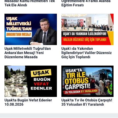
Masada! Kamu Hizmetleri Tek
Öğretmenlere 4 Farklı Alanda
Tek Ele Alındı
Eğitim Fırsatı
Uşak Milletvekili Tuğrul’dan
Uşak’ı da Yakından
Ankara’dan Mesaj! Yeni
İlgilendiriyor! Valiler Düzensiz
Düzenleme Masada
Göç İçin Toplandı
Uşak'ta Bugün Vefat Edenler
Uşak’ta Tır ile Otobüs Çarpıştı!
10.08.2026
35 Yolcudan 8’i Yaralandı