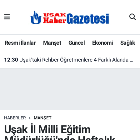
E-Gazete
Uşak Hava Durumu
Ekonomi
Uşak Trafik Yoğunluk Haritası
Resmi İlanlar
Manşet
Güncel
Ekonomi
Sağlık
Gazete İlanları
Süper Lig Puan Durumu ve Fikstür
12:30
Uşak’taki Rehber Öğretmenlere 4 Farklı Alanda Eğitim Fırsatı
Güncel
Tüm Manşetler
Gündem
Son Dakika Haberleri
İlanlar
Haber Arşivi
HABERLER
MANŞET
Köşe Yazarları
Uşak İl Milli Eğitim
Kültür Sanat