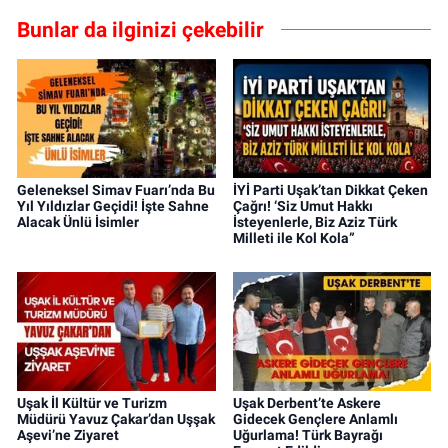
Bunlar da ilginizi çekebilir
Geleneksel Simav Fuarı’nda Bu
İYİ Parti Uşak’tan Dikkat Çeken
Yıl Yıldızlar Geçidi! İşte Sahne
Çağrı! ‘Siz Umut Hakkı
Alacak Ünlü İsimler
İsteyenlerle, Biz Aziz Türk
Milleti ile Kol Kola”
Uşak İl Kültür ve Turizm
Uşak Derbent’te Askere
Müdürü Yavuz Çakar’dan Uşşak
Gidecek Gençlere Anlamlı
Aşevi’ne Ziyaret
Uğurlama! Türk Bayrağı