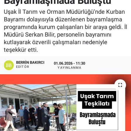
Bayramlaşmada Buluştu
Manşet
Uşak İl Tarım ve Orman Müdürlüğü’nde Kurban
Bayramı dolayısıyla düzenlenen bayramlaşma
Resmi İlanlar
programında kurum çalışanları bir araya geldi. İl
Müdürü Serkan Bilir, personelin bayramını
Sağlık
kutlayarak özverili çalışmaları nedeniyle
teşekkür etti.
Son Dakika
BERRIN BAKIRCI
01.06.2026 - 11:30
EDITÖR
YAYINLANMA
Spor
Uşak Haberleri