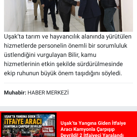
Uşak’ta tarım ve hayvancılık alanında yürütülen
hizmetlerde personelin önemli bir sorumluluk
üstlendiğini vurgulayan Bilir, kamu
hizmetlerinin etkin şekilde sürdürülmesinde
ekip ruhunun büyük önem taşıdığını söyledi.
Muhabir:
HABER MERKEZİ
Uşak’ta Yangına Giden İtfaiye
Aracı Kamyonla Çarpışıp
Devrildi! 2 İtfaiyeci Yaralandı