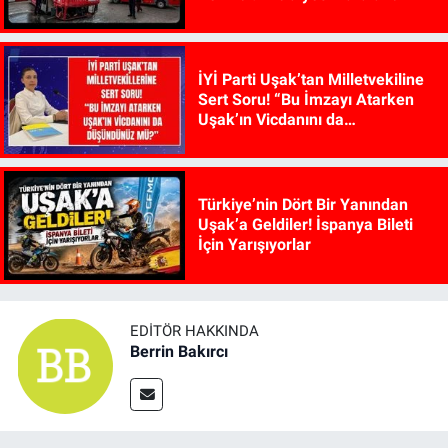
İYİ Parti Uşak’tan Milletvekiline
Sert Soru! “Bu İmzayı Atarken
Uşak’ın Vicdanını da
Düşündünüz mü?”
Türkiye’nin Dört Bir Yanından
Uşak’a Geldiler! İspanya Bileti
İçin Yarışıyorlar
EDITÖR HAKKINDA
Berrin Bakırcı