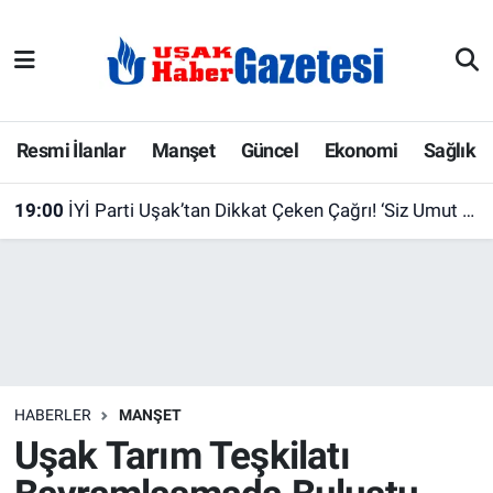
E-Gazete
Uşak Hava Durumu
Ekonomi
Uşak Trafik Yoğunluk Haritası
Resmi İlanlar
Manşet
Güncel
Ekonomi
Sağlık
Gazete İlanları
Süper Lig Puan Durumu ve Fikstür
19:00
İYİ Parti Uşak’tan Dikkat Çeken Çağrı! ‘Siz Umut Hakkı İsteyenlerle, Biz Aziz Türk Milleti ile Kol Kola”
Güncel
Tüm Manşetler
Gündem
Son Dakika Haberleri
İlanlar
Haber Arşivi
HABERLER
MANŞET
Köşe Yazarları
Uşak Tarım Teşkilatı
Kültür Sanat