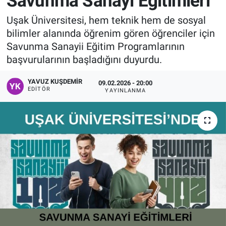
Savunma Sanayi Eğitimleri
Manşet
Uşak Üniversitesi, hem teknik hem de sosyal
bilimler alanında öğrenim gören öğrenciler için
Resmi İlanlar
Savunma Sanayii Eğitim Programlarının
başvurularının başladığını duyurdu.
Sağlık
YAVUZ KUŞDEMIR
09.02.2026 - 20:00
EDITÖR
YAYINLANMA
Son Dakika
Spor
Uşak Haberleri