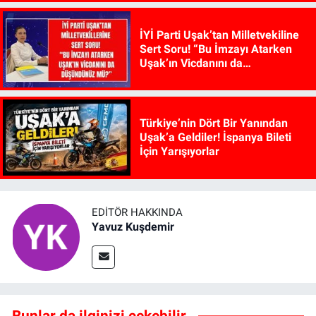
İYİ Parti Uşak’tan Milletvekiline
Sert Soru! “Bu İmzayı Atarken
Uşak’ın Vicdanını da
Düşündünüz mü?”
Türkiye’nin Dört Bir Yanından
Uşak’a Geldiler! İspanya Bileti
İçin Yarışıyorlar
EDITÖR HAKKINDA
Yavuz Kuşdemir
Bunlar da ilginizi çekebilir