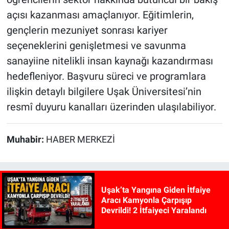
açısı kazanması amaçlanıyor. Eğitimlerin,
gençlerin mezuniyet sonrası kariyer
seçeneklerini genişletmesi ve savunma
sanayiine nitelikli insan kaynağı kazandırması
hedefleniyor. Başvuru süreci ve programlara
ilişkin detaylı bilgilere Uşak Üniversitesi’nin
resmî duyuru kanalları üzerinden ulaşılabiliyor.
Muhabir:
HABER MERKEZİ
Uşak’ta Yangına Giden İtfaiye
Aracı Kamyonla Çarpışıp
Devrildi! 2 İtfaiyeci Yaralandı