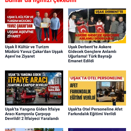
Uşak İl Kültür ve Turizm
Uşak Derbent’te Askere
Müdürü Yavuz Çakar’dan Uşşak
Gidecek Gençlere Anlamlı
Aşevi’ne Ziyaret
Uğurlama! Türk Bayrağı
Emanet Edildi
Uşak’ta Yangına Giden İtfaiye
Uşak'ta Otel Personeline Afet
Aracı Kamyonla Çarpışıp
Farkındalık Eğitimi Verildi
Devrildi! 2 İtfaiyeci Yaralandı