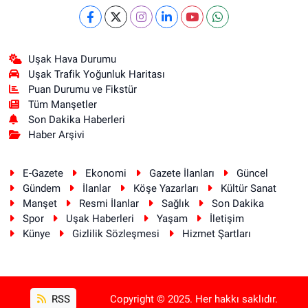
Uşak Hava Durumu
Uşak Trafik Yoğunluk Haritası
Puan Durumu ve Fikstür
Tüm Manşetler
Son Dakika Haberleri
Haber Arşivi
E-Gazete
Ekonomi
Gazete İlanları
Güncel
Gündem
İlanlar
Köşe Yazarları
Kültür Sanat
Manşet
Resmi İlanlar
Sağlık
Son Dakika
Spor
Uşak Haberleri
Yaşam
İletişim
Künye
Gizlilik Sözleşmesi
Hizmet Şartları
RSS
Copyright © 2025. Her hakkı saklıdır.