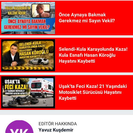
Önce Aynaya Bakmak
Gerekmez mi Sayın Vekil?
Selendi-Kula Karayolunda Kaza!
Kula Esnafı Hasan Köroğlu
Hayatını Kaybetti
Uşak'ta Feci Kaza! 21 Yaşındaki
Motosiklet Sürücüsü Hayatını
Kaybetti
EDITÖR HAKKINDA
Yavuz Kuşdemir