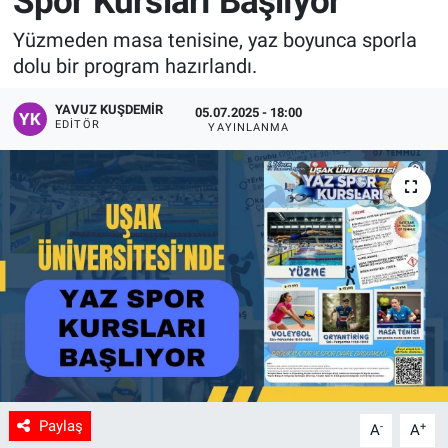
Spor Kursları Başlıyor
Manşet
Yüzmeden masa tenisine, yaz boyunca sporla
dolu bir program hazırlandı.
Resmi İlanlar
YAVUZ KUŞDEMIR
05.07.2025 - 18:00
EDITÖR
YAYINLANMA
Sağlık
Son Dakika
Spor
Uşak Haberleri
Paylaş
-
+
A
A