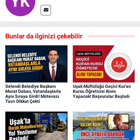
Bunlar da ilginizi çekebilir
Selendi Belediye Başkanı
Uşak Müftülüğü Geçici Kur'an
Murat Daban, Vatandaşlarla
Kursu Öğreticisi Alımı
Aynı Sıraya Girdi! Mütevazı
Yapacak! Başvurular Başladı
Tavrı Dikkat Çekti