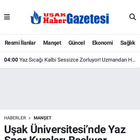
E-Gazete
Uşak Hava Durumu
Ekonomi
Uşak Trafik Yoğunluk Haritası
Resmi İlanlar
Manşet
Güncel
Ekonomi
Sağlık
Gazete İlanları
Süper Lig Puan Durumu ve Fikstür
04:00
Yaz Sıcağı Kalbi Sessizce Zorluyor! Uzmandan Hayat Kurtaran 5 Kritik Uyarı
Güncel
Tüm Manşetler
Gündem
Son Dakika Haberleri
İlanlar
Haber Arşivi
HABERLER
MANŞET
Köşe Yazarları
Uşak Üniversitesi’nde Yaz
Kültür Sanat