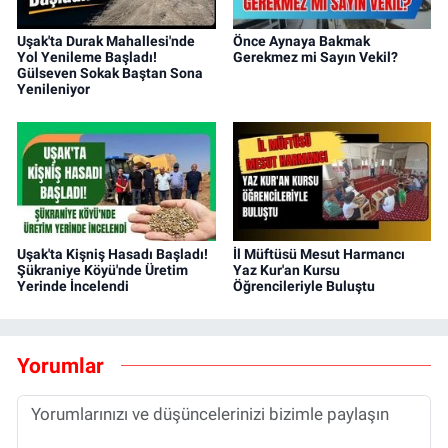
Uşak'ta Durak Mahallesi'nde
Önce Aynaya Bakmak
Yol Yenileme Başladı!
Gerekmez mi Sayın Vekil?
Gülseven Sokak Baştan Sona
Yenileniyor
Uşak'ta Kişniş Hasadı Başladı!
İl Müftüsü Mesut Harmancı
Şükraniye Köyü'nde Üretim
Yaz Kur'an Kursu
Yerinde İncelendi
Öğrencileriyle Buluştu
Yorumlar