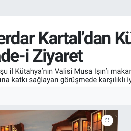
erdar Kartal’dan K
de-i Ziyaret
u il Kütahya’nın Valisi Musa Işın’ı makamın
na katkı sağlayan görüşmede karşılıklı iyi