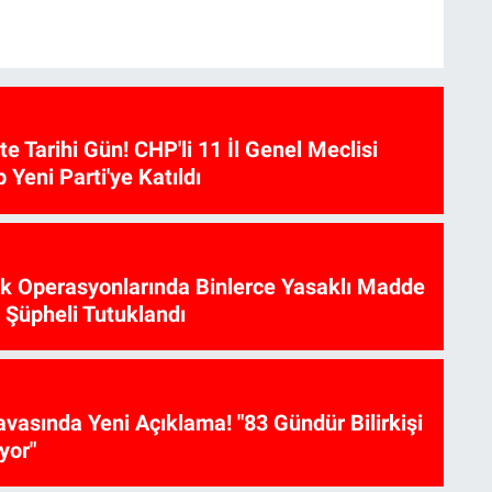
te Tarihi Gün! CHP'li 11 İl Genel Meclisi
p Yeni Parti'ye Katıldı
ik Operasyonlarında Binlerce Yasaklı Madde
6 Şüpheli Tutuklandı
vasında Yeni Açıklama! "83 Gündür Bilirkişi
yor"