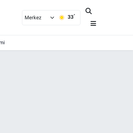
°
33
Merkez
imi