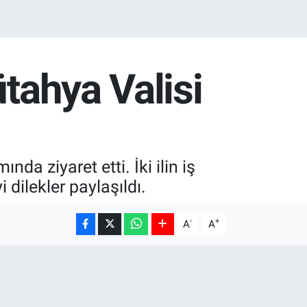
ütahya Valisi
da ziyaret etti. İki ilin iş
 dilekler paylaşıldı.
-
+
A
A