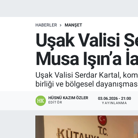
Manşet
HABERLER
MANŞET
Resmi İlanlar
Uşak Valisi S
Sağlık
Musa Işın’a İa
Son Dakika
Uşak Valisi Serdar Kartal, komş
Spor
birliği ve bölgesel dayanışması
Uşak Haberleri
HÜSNÜ KAZIM ÖZLER
03.06.2026 - 21:00
EDITÖR
YAYINLANMA