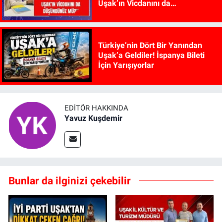
Uşak’ın Vicdanını da
Düşündünüz mü?”
Türkiye’nin Dört Bir Yanından
Uşak’a Geldiler! İspanya Bileti
İçin Yarışıyorlar
EDITÖR HAKKINDA
Yavuz Kuşdemir
Bunlar da ilginizi çekebilir