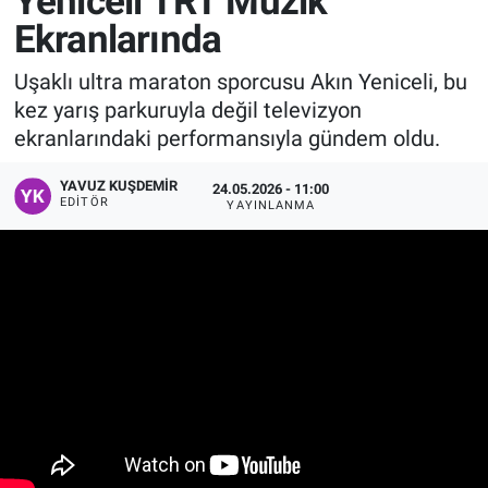
Yeniceli TRT Müzik
Ekranlarında
Manşet
Uşaklı ultra maraton sporcusu Akın Yeniceli, bu
Resmi İlanlar
kez yarış parkuruyla değil televizyon
ekranlarındaki performansıyla gündem oldu.
Sağlık
YAVUZ KUŞDEMIR
24.05.2026 - 11:00
Son Dakika
EDITÖR
YAYINLANMA
Spor
Uşak Haberleri