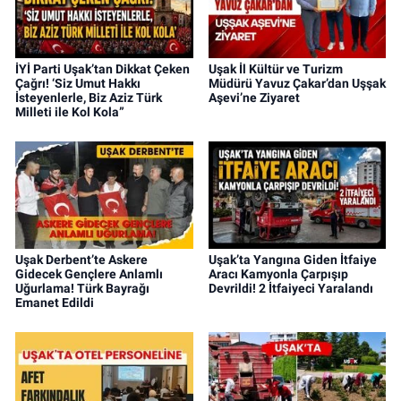
İYİ Parti Uşak’tan Dikkat Çeken
Uşak İl Kültür ve Turizm
Çağrı! ‘Siz Umut Hakkı
Müdürü Yavuz Çakar’dan Uşşak
İsteyenlerle, Biz Aziz Türk
Aşevi’ne Ziyaret
Milleti ile Kol Kola”
Uşak Derbent’te Askere
Uşak’ta Yangına Giden İtfaiye
Gidecek Gençlere Anlamlı
Aracı Kamyonla Çarpışıp
Uğurlama! Türk Bayrağı
Devrildi! 2 İtfaiyeci Yaralandı
Emanet Edildi