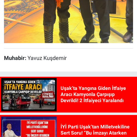
Muhabir:
Yavuz Kuşdemir
Uşak’ta Yangına Giden İtfaiye
Aracı Kamyonla Çarpışıp
Devrildi! 2 İtfaiyeci Yaralandı
İYİ Parti Uşak’tan Milletvekiline
Sert Soru! “Bu İmzayı Atarken