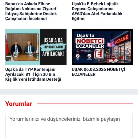
Banaz'da Askıda Elbise
Uşak'ta E-Bebek Lojistik
Dağıtım Noktasına Ziyaret!
Deposu Çalışanlarına
İhtiyaç Sahiplerine Destek
AFAD'dan Afet Farkındalık
Çalışmaları İncelendi
Eğitimi
Uşak'a da TYP Kontenjanı
UŞAK 06.08.2026 NÖBETÇİ
Ayrılacak! 81 İl İçin 30 Bin
ECZANELER
Kişilik Yeni İstihdam Desteği
Yorumlar