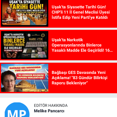
Uşak'ta Siyasette Tarihi Gün!
CHP'li 11 İl Genel Meclisi Üyesi
İstifa Edip Yeni Parti'ye Katıldı
Uşak'ta Narkotik
Operasyonlarında Binlerce
Yasaklı Madde Ele Geçirildi! 16
Şüpheli Tutuklandı
Bağbaşı GES Davasında Yeni
Açıklama! "83 Gündür Bilirkişi
Raporu Bekleniyor"
EDITÖR HAKKINDA
Melike Pancarcı