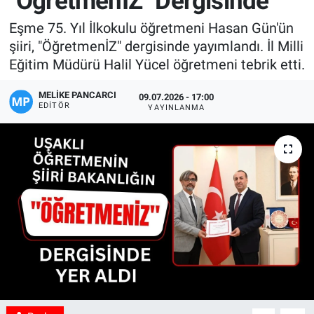
"ÖğretmenİZ" Dergisinde
Manşet
Eşme 75. Yıl İlkokulu öğretmeni Hasan Gün'ün
şiiri, "ÖğretmenİZ" dergisinde yayımlandı. İl Milli
Resmi İlanlar
Eğitim Müdürü Halil Yücel öğretmeni tebrik etti.
Sağlık
MELIKE PANCARCI
09.07.2026 - 17:00
EDITÖR
YAYINLANMA
Son Dakika
Spor
Uşak Haberleri