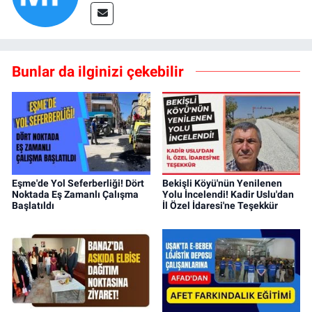
Bunlar da ilginizi çekebilir
Eşme'de Yol Seferberliği! Dört
Bekişli Köyü'nün Yenilenen
Noktada Eş Zamanlı Çalışma
Yolu İncelendi! Kadir Uslu'dan
Başlatıldı
İl Özel İdaresi'ne Teşekkür