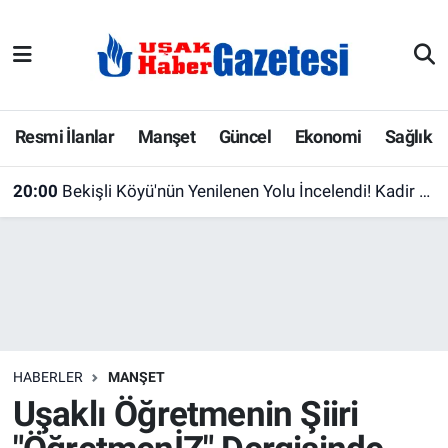
E-Gazete
Uşak Hava Durumu
Ekonomi
Uşak Trafik Yoğunluk Haritası
Resmi İlanlar
Manşet
Güncel
Ekonomi
Sağlık
Gazete İlanları
Süper Lig Puan Durumu ve Fikstür
20:00
Bekişli Köyü'nün Yenilenen Yolu İncelendi! Kadir Uslu'dan İl Özel İdaresi'ne Teşekkür
Güncel
Tüm Manşetler
Gündem
Son Dakika Haberleri
İlanlar
Haber Arşivi
HABERLER
MANŞET
Köşe Yazarları
Uşaklı Öğretmenin Şiiri
Kültür Sanat