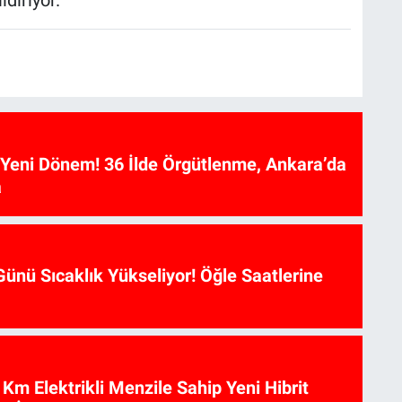
diriyor.
e Yeni Dönem! 36 İlde Örgütlenme, Ankara’da
a
ünü Sıcaklık Yükseliyor! Öğle Saatlerine
Km Elektrikli Menzile Sahip Yeni Hibrit