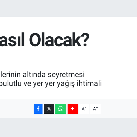
sıl Olacak?
erinin altında seyretmesi
ulutlu ve yer yer yağış ihtimali
-
+
A
A