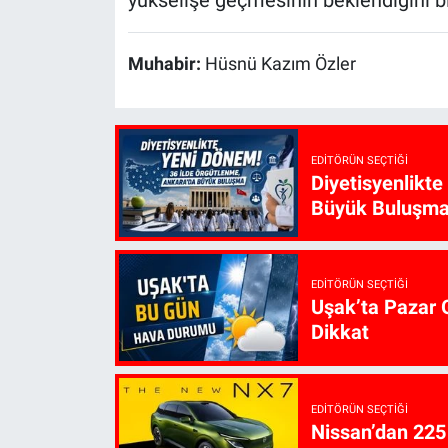
yükselişe geçmesinin beklendiğini bil
Muhabir:
Hüsnü Kazım Özler
EDITÖRÜN SEÇTIĞI
Diyetisyenlikt
Büyük Buluşm
EDITÖRÜN SEÇTIĞI
Uşak’ta Pazar G
Dikkat
EDITÖRÜN SEÇTIĞI
Nissan’dan 225 