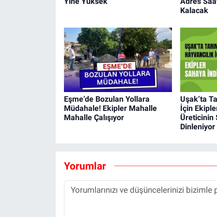
Yine Yüksek
Adres Saat
Kalacak
Eşme’de Bozulan Yollara
Uşak’ta Ta
Müdahale! Ekipler Mahalle
İçin Ekiple
Mahalle Çalışıyor
Üreticinin
Dinleniyor
Yorumlar