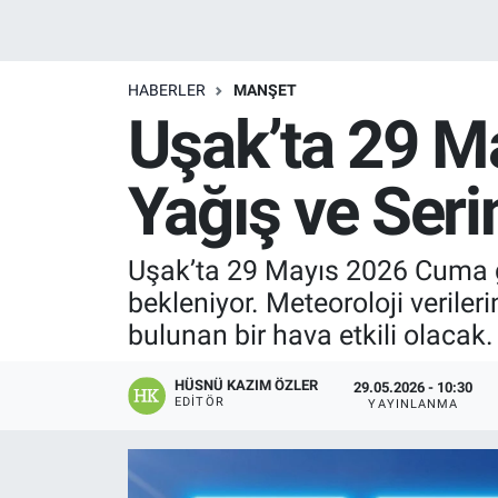
Manşet
HABERLER
MANŞET
Resmi İlanlar
Uşak’ta 29 M
Sağlık
Yağış ve Seri
Son Dakika
Uşak’ta 29 Mayıs 2026 Cuma g
Spor
bekleniyor. Meteoroloji veriler
Uşak Haberleri
bulunan bir hava etkili olacak.
HÜSNÜ KAZIM ÖZLER
29.05.2026 - 10:30
EDITÖR
YAYINLANMA