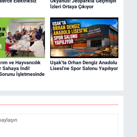
lerce Elektriksiz
Okyanus! Jeoparkta Geçmişin
İzleri Ortaya Çıkıyor
rım ve Hayvancılık
Uşak'ta Orhan Dengiz Anadolu
r Sahaya İndi!
Lisesi'ne Spor Salonu Yapılıyor
 Sorunu İşletmesinde