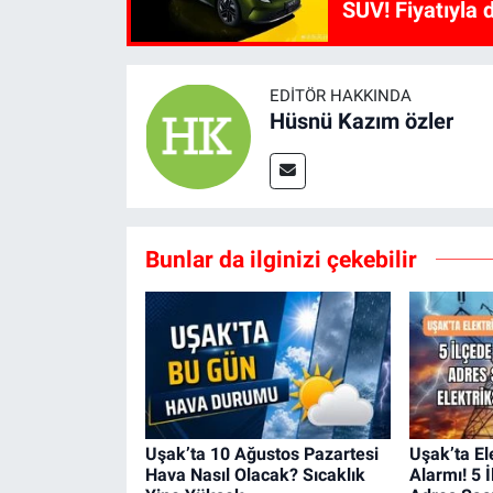
SUV! Fiyatıyla d
EDITÖR HAKKINDA
Hüsnü Kazım özler
Bunlar da ilginizi çekebilir
Uşak’ta 10 Ağustos Pazartesi
Uşak’ta Ele
Hava Nasıl Olacak? Sıcaklık
Alarmı! 5 