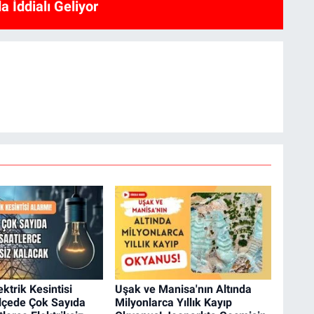
a İddialı Geliyor
ktrik Kesintisi
Uşak ve Manisa'nın Altında
İlçede Çok Sayıda
Milyonlarca Yıllık Kayıp