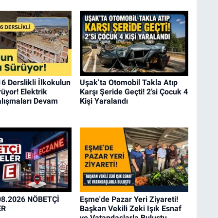
6 Derslikli İlkokulun
Uşak’ta Otomobil Takla Atıp
üyor! Elektrik
Karşı Şeride Geçti! 2’si Çocuk 4
alışmaları Devam
Kişi Yaralandı
08.2026 NÖBETÇİ
Eşme'de Pazar Yeri Ziyareti!
ER
Başkan Vekili Zeki Işık Esnaf
ve Vatandaşlarla Buluştu