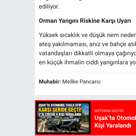
ediliyor.
Orman Yangını Riskine Karşı Uyarı
Yüksek sıcaklık ve düşük nem nedeniy
ateş yakılmaması, anız ve bahçe at
vatandaşları dikkatli olmaya çağırıyor
en küçük ihmalin ciddi yangınlara yol 
Muhabir:
Melike Pancarcı
EDITÖRÜN SEÇTIĞI
Uşak’ta Otomobi
Kişi Yaralandı