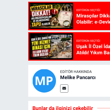
EDITÖRÜN SEÇTIĞI
Mirasçılar Dikk
Olabilir: e-Devl
EDITÖRÜN SEÇTIĞI
Uşak İl Özel İd
Atıldı! Yıkım Ba
EDITÖR HAKKINDA
Melike Pancarcı
Bunlar da ilginizi çekebilir