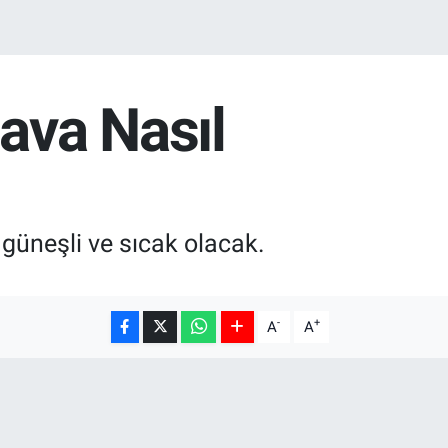
ava Nasıl
güneşli ve sıcak olacak.
-
+
A
A