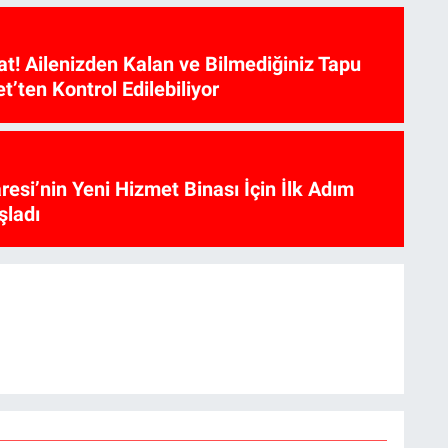
at! Ailenizden Kalan ve Bilmediğiniz Tapu
et’ten Kontrol Edilebiliyor
aresi’nin Yeni Hizmet Binası İçin İlk Adım
şladı