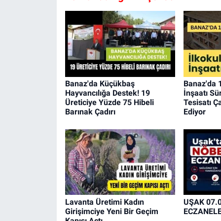
Banaz'da Küçükbaş
Banaz'da 1
Hayvancılığa Destek! 19
İnşaatı Sür
Üreticiye Yüzde 75 Hibeli
Tesisatı Ç
Barınak Çadırı
Ediyor
Lavanta Üretimi Kadın
UŞAK 07.
Girişimciye Yeni Bir Geçim
ECZANEL
Kapısı Açtı