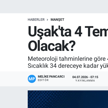
Manşet
HABERLER
MANŞET
Resmi İlanlar
Uşak'ta 4 Te
Sağlık
Olacak?
Son Dakika
Meteoroloji tahminlerine gör
Spor
Sıcaklık 34 dereceye kadar yü
Uşak Haberleri
MELIKE PANCARCI
04.07.2026 - 07:15
EDITÖR
YAYINLANMA