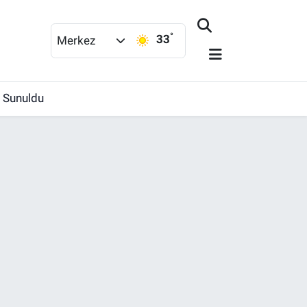
°
33
Merkez
e Sunuldu