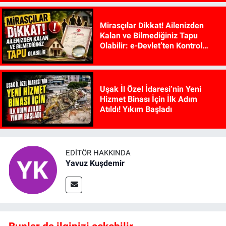
Mirasçılar Dikkat! Ailenizden
Kalan ve Bilmediğiniz Tapu
Olabilir: e-Devlet’ten Kontrol
Edilebiliyor
Uşak İl Özel İdaresi’nin Yeni
Hizmet Binası İçin İlk Adım
Atıldı! Yıkım Başladı
EDITÖR HAKKINDA
Yavuz Kuşdemir