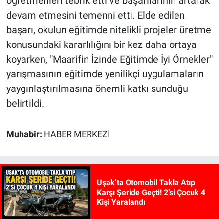
öğretmenleri tebrik etti ve başarılarının artarak
devam etmesini temenni etti. Elde edilen
başarı, okulun eğitimde nitelikli projeler üretme
konusundaki kararlılığını bir kez daha ortaya
koyarken, "Maarifin İzinde Eğitimde İyi Örnekler"
yarışmasının eğitimde yenilikçi uygulamaların
yaygınlaştırılmasına önemli katkı sunduğu
belirtildi.
Muhabir:
HABER MERKEZİ
Uşak’ta Otomobil Takla Atıp
Karşı Şeride Geçti! 2’si Çocuk 4
Kişi Yaralandı