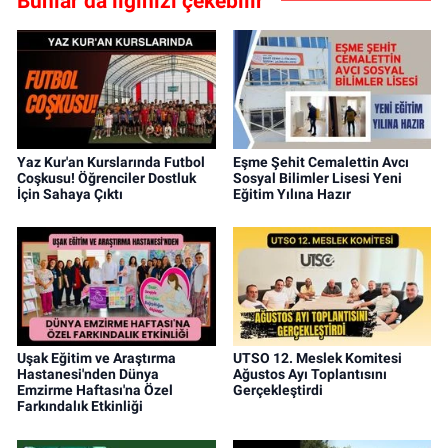
Bunlar da ilginizi çekebilir
Yaz Kur'an Kurslarında Futbol
Eşme Şehit Cemalettin Avcı
Coşkusu! Öğrenciler Dostluk
Sosyal Bilimler Lisesi Yeni
İçin Sahaya Çıktı
Eğitim Yılına Hazır
Uşak Eğitim ve Araştırma
UTSO 12. Meslek Komitesi
Hastanesi'nden Dünya
Ağustos Ayı Toplantısını
Emzirme Haftası'na Özel
Gerçekleştirdi
Farkındalık Etkinliği