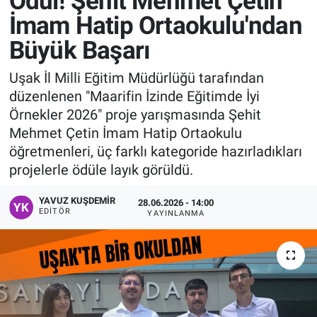
Ödül! Şehit Mehmet Çetin
İmam Hatip Ortaokulu'ndan
Manşet
Büyük Başarı
Resmi İlanlar
Uşak İl Milli Eğitim Müdürlüğü tarafından
düzenlenen "Maarifin İzinde Eğitimde İyi
Sağlık
Örnekler 2026" proje yarışmasında Şehit
Mehmet Çetin İmam Hatip Ortaokulu
Son Dakika
öğretmenleri, üç farklı kategoride hazırladıkları
projelerle ödüle layık görüldü.
Spor
YAVUZ KUŞDEMIR
28.06.2026 - 14:00
Uşak Haberleri
EDITÖR
YAYINLANMA