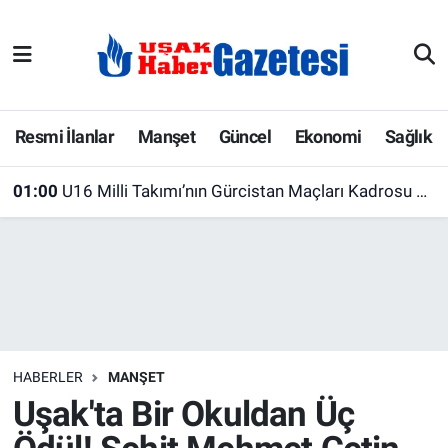
E-Gazete
Uşak Hava Durumu
Ekonomi
Uşak Trafik Yoğunluk Haritası
Resmi İlanlar
Manşet
Güncel
Ekonomi
Sağlık
Gazete İlanları
Süper Lig Puan Durumu ve Fikstür
01:00
U16 Milli Takımı’nın Gürcistan Maçları Kadrosu Belli Oldu! 23 Futbolcu Davet Edildi
Güncel
Tüm Manşetler
Gündem
Son Dakika Haberleri
İlanlar
Haber Arşivi
HABERLER
MANŞET
Köşe Yazarları
Uşak'ta Bir Okuldan Üç
Kültür Sanat