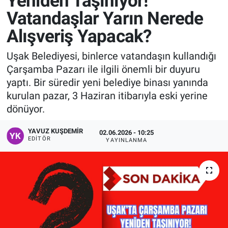
Yeniden Taşınıyor!
Vatandaşlar Yarın Nerede
Manşet
Alışveriş Yapacak?
Resmi İlanlar
Uşak Belediyesi, binlerce vatandaşın kullandığı
Çarşamba Pazarı ile ilgili önemli bir duyuru
Sağlık
yaptı. Bir süredir yeni belediye binası yanında
kurulan pazar, 3 Haziran itibarıyla eski yerine
Son Dakika
dönüyor.
Spor
YAVUZ KUŞDEMIR
02.06.2026 - 10:25
EDITÖR
YAYINLANMA
Uşak Haberleri