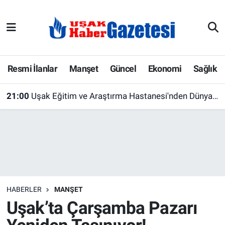
E-Gazete
Uşak Hava Durumu
Ekonomi
Uşak Trafik Yoğunluk Haritası
Resmi İlanlar
Manşet
Güncel
Ekonomi
Sağlık
Gazete İlanları
Süper Lig Puan Durumu ve Fikstür
21:00
Uşak Eğitim ve Araştırma Hastanesi'nden Dünya Emzirme Haftası'na Özel Farkındalık Etkinliği
Güncel
Tüm Manşetler
Gündem
Son Dakika Haberleri
İlanlar
Haber Arşivi
HABERLER
MANŞET
Köşe Yazarları
Uşak’ta Çarşamba Pazarı
Kültür Sanat