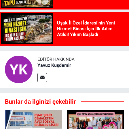
Edilebiliyor
Uşak İl Özel İdaresi’nin Yeni
Hizmet Binası İçin İlk Adım
Atıldı! Yıkım Başladı
EDITÖR HAKKINDA
Yavuz Kuşdemir
Bunlar da ilginizi çekebilir