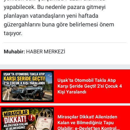
yapabilecek. Bu nedenle pazara gitmeyi
planlayan vatandaşların yeni haftada
güzergahlarını buna göre belirlemesi önem
taşıyor.
Muhabir:
HABER MERKEZİ
Uşak’ta Otomobil Takla Atıp
Karşı Şeride Geçti! 2’si Çocuk 4
Kişi Yaralandı
Mirasçılar Dikkat! Ailenizden
Kalan ve Bilmediğiniz Tapu
Olabilir: e-Devlet’ten Kontrol