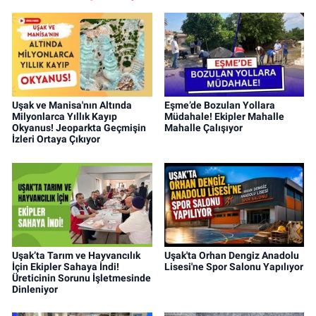
Uşak ve Manisa'nın Altında
Eşme’de Bozulan Yollara
Milyonlarca Yıllık Kayıp
Müdahale! Ekipler Mahalle
Okyanus! Jeoparkta Geçmişin
Mahalle Çalışıyor
İzleri Ortaya Çıkıyor
Uşak’ta Tarım ve Hayvancılık
Uşak'ta Orhan Dengiz Anadolu
İçin Ekipler Sahaya İndi!
Lisesi'ne Spor Salonu Yapılıyor
Üreticinin Sorunu İşletmesinde
Dinleniyor