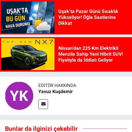
Uşak’ta Pazar Günü Sıcaklık
Yükseliyor! Öğle Saatlerine
Dikkat
Nissan’dan 225 Km Elektrikli
Menzile Sahip Yeni Hibrit SUV!
Fiyatıyla da İddialı Geliyor
EDITÖR HAKKINDA
Yavuz Kuşdemir
Bunlar da ilginizi çekebilir