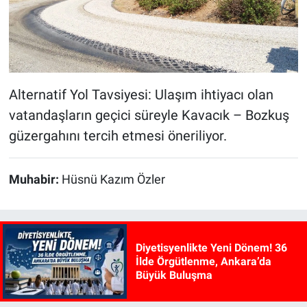
Alternatif Yol Tavsiyesi: Ulaşım ihtiyacı olan
vatandaşların geçici süreyle Kavacık – Bozkuş
güzergahını tercih etmesi öneriliyor.
Muhabir:
Hüsnü Kazım Özler
Diyetisyenlikte Yeni Dönem! 36
İlde Örgütlenme, Ankara’da
Büyük Buluşma