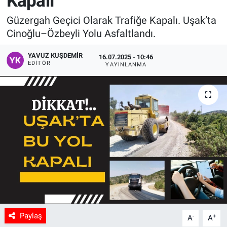
Kapalı
Manşet
Güzergah Geçici Olarak Trafiğe Kapalı. Uşak’ta
Cinoğlu–Özbeyli Yolu Asfaltlandı.
Resmi İlanlar
YAVUZ KUŞDEMIR
16.07.2025 - 10:46
EDITÖR
YAYINLANMA
Sağlık
Son Dakika
Spor
Uşak Haberleri
Paylaş
-
+
A
A