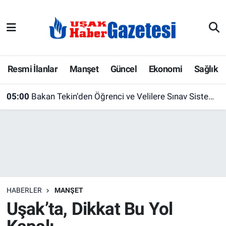
E-Gazete
Uşak Hava Durumu
Ekonomi
Uşak Trafik Yoğunluk Haritası
Resmi İlanlar
Manşet
Güncel
Ekonomi
Sağlık
Gazete İlanları
Süper Lig Puan Durumu ve Fikstür
05:00
Bakan Tekin’den Öğrenci ve Velilere Sınav Sistemi Açıklaması: Değişiklik Olacak mı?
Güncel
Tüm Manşetler
Gündem
Son Dakika Haberleri
İlanlar
Haber Arşivi
HABERLER
MANŞET
Köşe Yazarları
Uşak’ta, Dikkat Bu Yol
Kültür Sanat