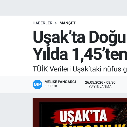
Manşet
HABERLER
MANŞET
Resmi İlanlar
Uşak’ta Doğur
Sağlık
Yılda 1,45’ten
Son Dakika
TÜİK Verileri Uşak’taki nüfus g
Spor
MELIKE PANCARCI
Uşak Haberleri
26.05.2026 - 08:30
EDITÖR
YAYINLANMA