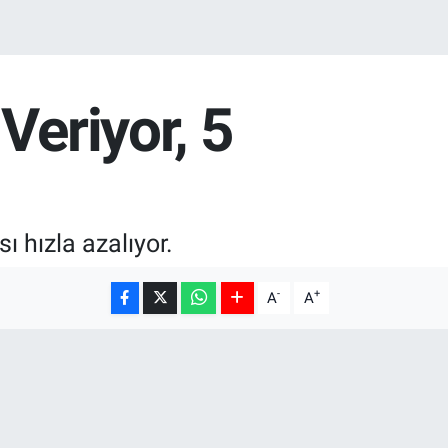
Veriyor, 5
ı hızla azalıyor.
-
+
A
A