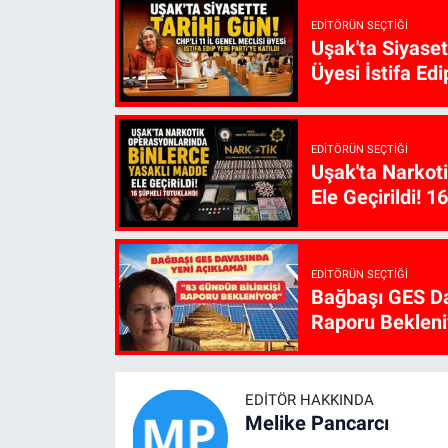
EDITÖRÜN SEÇTIĞI
Uşak'ta Siyaset
Üyesi İstifa Edi
EDITÖRÜN SEÇTIĞI
Uşak'ta Narkot
Ele Geçirildi! 1
EDITÖRÜN SEÇTIĞI
Bağbaşı GES Da
Raporu Bekleni
EDITÖR HAKKINDA
Melike Pancarcı