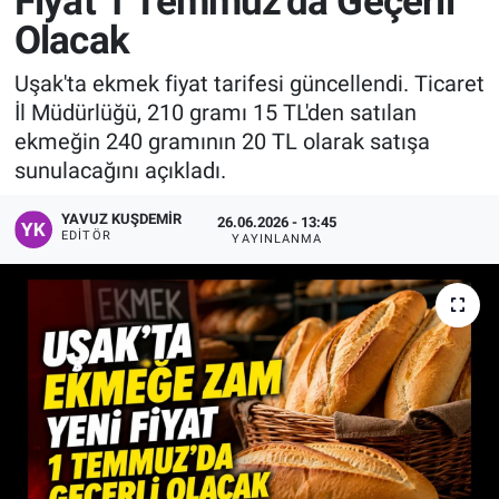
Fiyat 1 Temmuz'da Geçerli
Olacak
Manşet
Uşak'ta ekmek fiyat tarifesi güncellendi. Ticaret
Resmi İlanlar
İl Müdürlüğü, 210 gramı 15 TL'den satılan
ekmeğin 240 gramının 20 TL olarak satışa
Sağlık
sunulacağını açıkladı.
Son Dakika
YAVUZ KUŞDEMIR
26.06.2026 - 13:45
EDITÖR
YAYINLANMA
Spor
Uşak Haberleri