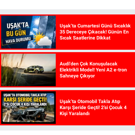
Uşak’ta Cumartesi Günü Sıcaklık
35 Dereceye Çıkacak! Günün En
Sıcak Saatlerine Dikkat
Audi'den Çok Konuşulacak
Elektrikli Model! Yeni A2 e-tron
Sahneye Çıkıyor
Uşak’ta Otomobil Takla Atıp
Karşı Şeride Geçti! 2’si Çocuk 4
Kişi Yaralandı