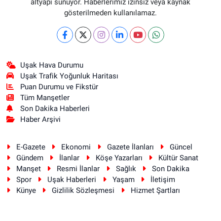
altyapı sunuyor. Haberlerimiz izinsiz veya kaynak
gösterilmeden kullanılamaz.
Uşak Hava Durumu
Uşak Trafik Yoğunluk Haritası
Puan Durumu ve Fikstür
Tüm Manşetler
Son Dakika Haberleri
Haber Arşivi
E-Gazete
Ekonomi
Gazete İlanları
Güncel
Gündem
İlanlar
Köşe Yazarları
Kültür Sanat
Manşet
Resmi İlanlar
Sağlık
Son Dakika
Spor
Uşak Haberleri
Yaşam
İletişim
Künye
Gizlilik Sözleşmesi
Hizmet Şartları