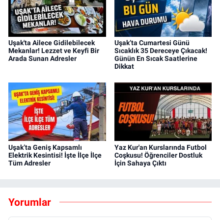
Uşak'ta Ailece Gidilebilecek
Uşak’ta Cumartesi Günü
Mekanlar! Lezzet ve Keyfi Bir
Sıcaklık 35 Dereceye Çıkacak!
Arada Sunan Adresler
Günün En Sıcak Saatlerine
Dikkat
Uşak’ta Geniş Kapsamlı
Yaz Kur'an Kurslarında Futbol
Elektrik Kesintisi! İşte İlçe İlçe
Coşkusu! Öğrenciler Dostluk
Tüm Adresler
İçin Sahaya Çıktı
Yorumlar