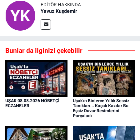
EDITÖR HAKKINDA
Yavuz Kuşdemir
Bunlar da ilginizi çekebilir
UŞAK 08.08.2026 NÖBETÇİ
Uşak'ın Binlerce Yıllık Sessiz
ECZANELER
Tanıkları... Kaçak Kazılar Bu
Eşsiz Duvar Resimlerini
Parçaladı