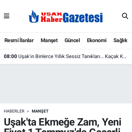
E-Gazete
Uşak Hava Durumu
Ekonomi
Uşak Trafik Yoğunluk Haritası
Resmi İlanlar
Manşet
Güncel
Ekonomi
Sağlık
Gazete İlanları
Süper Lig Puan Durumu ve Fikstür
08:00
Uşak'ın Binlerce Yıllık Sessiz Tanıkları... Kaçak Kazılar Bu Eşsiz Duvar Resimlerini Parçaladı
Güncel
Tüm Manşetler
Gündem
Son Dakika Haberleri
İlanlar
Haber Arşivi
HABERLER
MANŞET
Köşe Yazarları
Uşak'ta Ekmeğe Zam, Yeni
Kültür Sanat