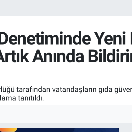
 Denetiminde Yeni
rtık Anında Bildir
üğü tarafından vatandaşların gıda güven
ama tanıtıldı.