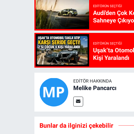
EDITÖRÜN SEÇTIĞI
Audi'den Çok Ko
Sahneye Çıkıyo
EDITÖRÜN SEÇTIĞI
Uşak’ta Otomobi
Kişi Yaralandı
EDITÖR HAKKINDA
Melike Pancarcı
Bunlar da ilginizi çekebilir