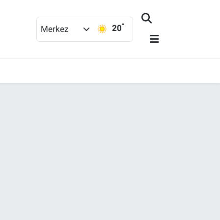
°
20
Merkez