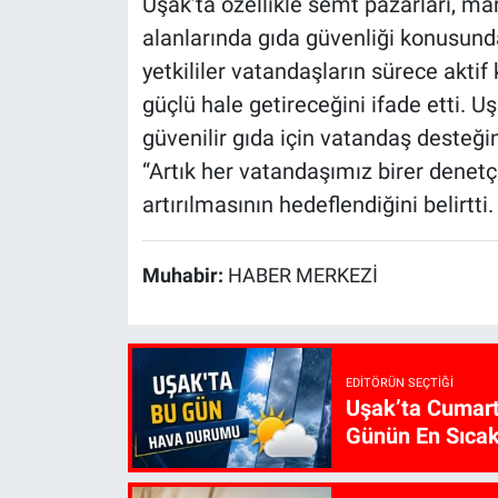
Uşak’ta özellikle semt pazarları, mar
alanlarında gıda güvenliği konusund
yetkililer vatandaşların sürece akt
güçlü hale getireceğini ifade etti. U
güvenilir gıda için vatandaş desteği
“Artık her vatandaşımız birer denetç
artırılmasının hedeflendiğini belirtti.
Muhabir:
HABER MERKEZİ
EDITÖRÜN SEÇTIĞI
Uşak’ta Cumart
Günün En Sıcak