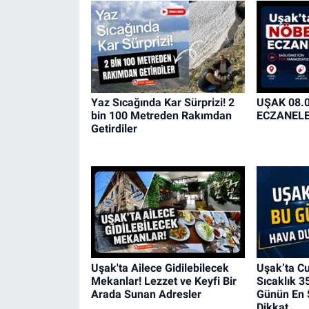
Yaz Sıcağında Kar Sürprizi! 2
UŞAK 08.
bin 100 Metreden Rakımdan
ECZANEL
Getirdiler
Uşak'ta Ailece Gidilebilecek
Uşak’ta C
Mekanlar! Lezzet ve Keyfi Bir
Sıcaklık 3
Arada Sunan Adresler
Günün En 
Dikkat