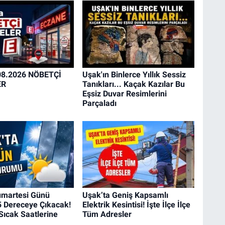
08.2026 NÖBETÇİ
Uşak'ın Binlerce Yıllık Sessiz
ER
Tanıkları... Kaçak Kazılar Bu
Eşsiz Duvar Resimlerini
Parçaladı
umartesi Günü
Uşak’ta Geniş Kapsamlı
5 Dereceye Çıkacak!
Elektrik Kesintisi! İşte İlçe İlçe
Sıcak Saatlerine
Tüm Adresler