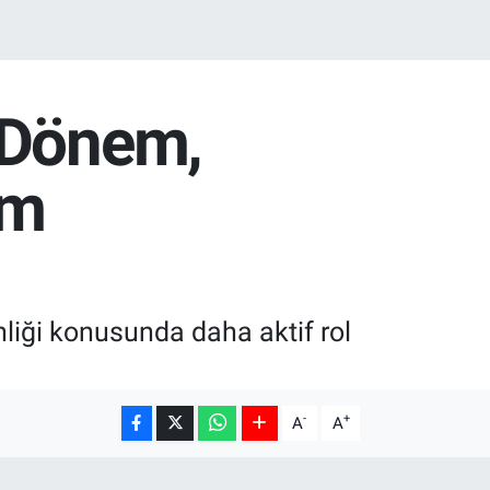
 Dönem,
im
liği konusunda daha aktif rol
-
+
A
A