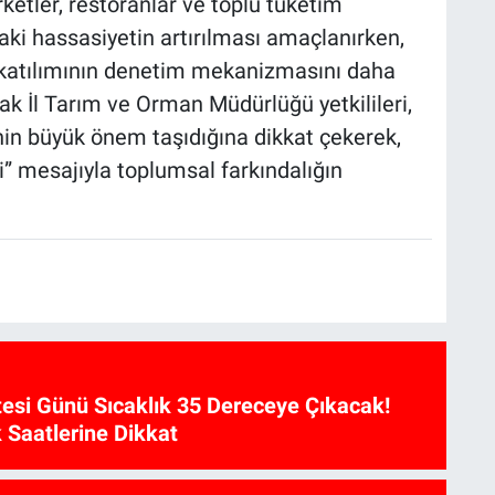
ketler, restoranlar ve toplu tüketim
aki hassasiyetin artırılması amaçlanırken,
if katılımının denetim mekanizmasını daha
şak İl Tarım ve Orman Müdürlüğü yetkilileri,
nin büyük önem taşıdığına dikkat çekerek,
i” mesajıyla toplumsal farkındalığın
esi Günü Sıcaklık 35 Dereceye Çıkacak!
 Saatlerine Dikkat