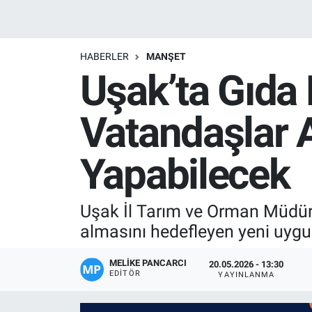
Manşet
HABERLER
MANŞET
Resmi İlanlar
Uşak’ta Gıda
Sağlık
Vatandaşlar A
Son Dakika
Yapabilecek
Spor
Uşak Haberleri
Uşak İl Tarım ve Orman Müdürl
almasını hedefleyen yeni uygul
MELIKE PANCARCI
20.05.2026 - 13:30
EDITÖR
YAYINLANMA