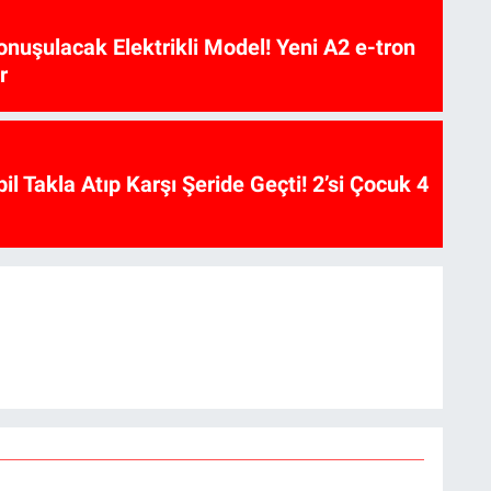
nuşulacak Elektrikli Model! Yeni A2 e-tron
r
l Takla Atıp Karşı Şeride Geçti! 2’si Çocuk 4