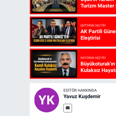
Turizm Master P
EDITÖRÜN SEÇTIĞI
AK Partili Güne
Eleştirisi
EDITÖRÜN SEÇTIĞI
Büyükoturak'ın
Kulaksız Hayatı
EDITÖR HAKKINDA
Yavuz Kuşdemir