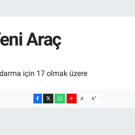
Yeni Araç
ndarma için 17 olmak üzere
-
+
A
A