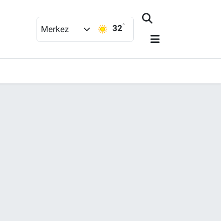
°
32
Merkez