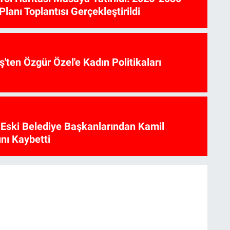
lanı Toplantısı Gerçekleştirildi
ş'ten Özgür Özel'e Kadın Politikaları
 Eski Belediye Başkanlarından Kamil
nı Kaybetti