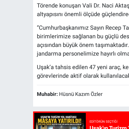
Törende konuşan Vali Dr. Naci Aktaş
altyapısını önemli ölçüde güçlendirec
“Cumhurbaşkanımız Sayın Recep Tayy
birimlerimize sağlanan bu güçlü des
açısından büyük önem taşımaktadır. 
jandarma personelimize hayırlı olmas
Uşak’a tahsis edilen 47 yeni araç, ke
görevlerinde aktif olarak kullanılaca
Muhabir:
Hüsnü Kazım Özler
EDITÖRÜN SEÇTIĞI
Uşak'ın Turizm 