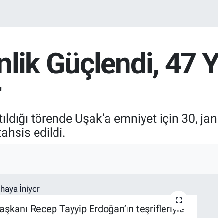
lik Güçlendi, 47 
r
ldığı törende Uşak’a emniyet için 30, ja
ahsis edildi.
şkanı Recep Tayyip Erdoğan’ın teşrifleriyle