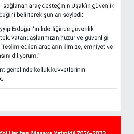
, sağlanan araç desteğinin Uşak’ın güvenlik
eğini belirterek şunları söyledi:
ip Erdoğan’ın liderliğinde güvenlik
tek, vatandaşlarımızın huzur ve güvenliği
Teslim edilen araçların ilimize, emniyet ve
ını diliyorum.”
nt genelinde kolluk kuvvetlerinin
k.
Yol Haritası Masaya Yatırıldı! 2026-2030