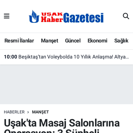
E-Gazete
Uşak Hava Durumu
Ekonomi
Uşak Trafik Yoğunluk Haritası
Resmi İlanlar
Manşet
Güncel
Ekonomi
Sağlık
Gazete İlanları
Süper Lig Puan Durumu ve Fikstür
10:00
Beşiktaş’tan Voleybolda 10 Yıllık Anlaşma! Altyapıda Yeni Dönem Başlıyor
Güncel
Tüm Manşetler
Gündem
Son Dakika Haberleri
İlanlar
Haber Arşivi
HABERLER
MANŞET
Köşe Yazarları
Uşak'ta Masaj Salonlarına
Kültür Sanat