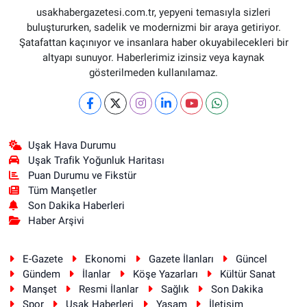
usakhabergazetesi.com.tr, yepyeni temasıyla sizleri
buluştururken, sadelik ve modernizmi bir araya getiriyor.
Şatafattan kaçınıyor ve insanlara haber okuyabilecekleri bir
altyapı sunuyor. Haberlerimiz izinsiz veya kaynak
gösterilmeden kullanılamaz.
Uşak Hava Durumu
Uşak Trafik Yoğunluk Haritası
Puan Durumu ve Fikstür
Tüm Manşetler
Son Dakika Haberleri
Haber Arşivi
E-Gazete
Ekonomi
Gazete İlanları
Güncel
Gündem
İlanlar
Köşe Yazarları
Kültür Sanat
Manşet
Resmi İlanlar
Sağlık
Son Dakika
Spor
Uşak Haberleri
Yaşam
İletişim