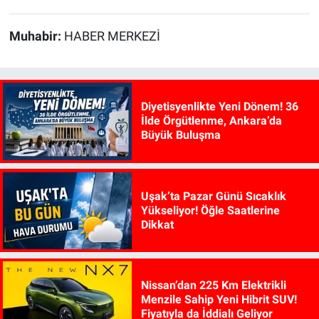
Muhabir:
HABER MERKEZİ
Diyetisyenlikte Yeni Dönem! 36
İlde Örgütlenme, Ankara’da
Büyük Buluşma
Uşak’ta Pazar Günü Sıcaklık
Yükseliyor! Öğle Saatlerine
Dikkat
Nissan’dan 225 Km Elektrikli
Menzile Sahip Yeni Hibrit SUV!
Fiyatıyla da İddialı Geliyor