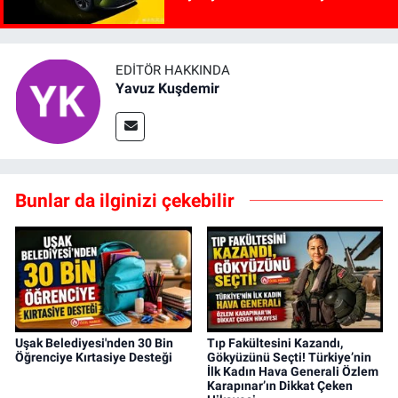
EDITÖR HAKKINDA
Yavuz Kuşdemir
Bunlar da ilginizi çekebilir
Uşak Belediyesi'nden 30 Bin
Tıp Fakültesini Kazandı,
Öğrenciye Kırtasiye Desteği
Gökyüzünü Seçti! Türkiye’nin
İlk Kadın Hava Generali Özlem
Karapınar’ın Dikkat Çeken