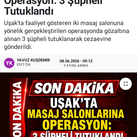
Operasyon: 3 Şüpheli
Tutuklandı
Manşet
Uşak'ta faaliyet gösteren iki masaj salonuna
Resmi İlanlar
yönelik gerçekleştirilen operasyonda gözaltına
alınan 3 şüpheli tutuklanarak cezaevine
Sağlık
gönderildi.
Son Dakika
YAVUZ KUŞDEMIR
08.06.2026 - 09:12
EDITÖR
YAYINLANMA
Spor
Uşak Haberleri