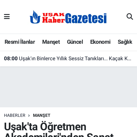
E-Gazete
Uşak Hava Durumu
Ekonomi
Uşak Trafik Yoğunluk Haritası
Resmi İlanlar
Manşet
Güncel
Ekonomi
Sağlık
Gazete İlanları
Süper Lig Puan Durumu ve Fikstür
08:00
Uşak'ın Binlerce Yıllık Sessiz Tanıkları... Kaçak Kazılar Bu Eşsiz Duvar Resimlerini Parçaladı
Güncel
Tüm Manşetler
Gündem
Son Dakika Haberleri
İlanlar
Haber Arşivi
HABERLER
MANŞET
Köşe Yazarları
Uşak'ta Öğretmen
Kültür Sanat