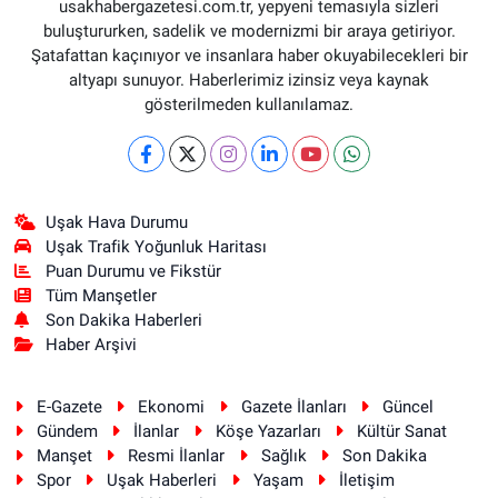
usakhabergazetesi.com.tr, yepyeni temasıyla sizleri
buluştururken, sadelik ve modernizmi bir araya getiriyor.
Şatafattan kaçınıyor ve insanlara haber okuyabilecekleri bir
altyapı sunuyor. Haberlerimiz izinsiz veya kaynak
gösterilmeden kullanılamaz.
Uşak Hava Durumu
Uşak Trafik Yoğunluk Haritası
Puan Durumu ve Fikstür
Tüm Manşetler
Son Dakika Haberleri
Haber Arşivi
E-Gazete
Ekonomi
Gazete İlanları
Güncel
Gündem
İlanlar
Köşe Yazarları
Kültür Sanat
Manşet
Resmi İlanlar
Sağlık
Son Dakika
Spor
Uşak Haberleri
Yaşam
İletişim