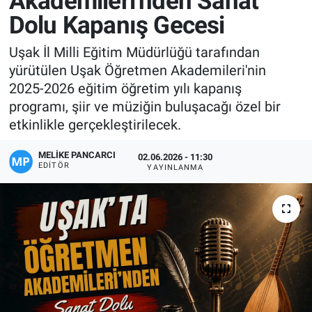
Akademileri'nden Sanat
Dolu Kapanış Gecesi
Manşet
Uşak İl Milli Eğitim Müdürlüğü tarafından
Resmi İlanlar
yürütülen Uşak Öğretmen Akademileri'nin
2025-2026 eğitim öğretim yılı kapanış
Sağlık
programı, şiir ve müziğin buluşacağı özel bir
etkinlikle gerçekleştirilecek.
Son Dakika
MELIKE PANCARCI
02.06.2026 - 11:30
Spor
EDITÖR
YAYINLANMA
Uşak Haberleri