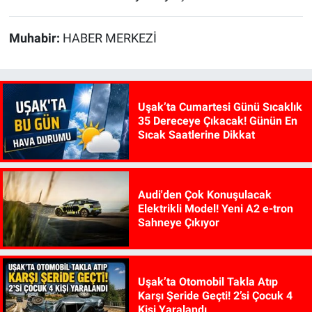
Muhabir:
HABER MERKEZİ
Uşak’ta Cumartesi Günü Sıcaklık
35 Dereceye Çıkacak! Günün En
Sıcak Saatlerine Dikkat
Audi'den Çok Konuşulacak
Elektrikli Model! Yeni A2 e-tron
Sahneye Çıkıyor
Uşak’ta Otomobil Takla Atıp
Karşı Şeride Geçti! 2’si Çocuk 4
Kişi Yaralandı