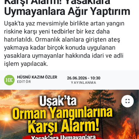
Karşı Alarm! Yasaklara
Uymayanlara Ağır Yaptırım
Manşet
Uşak'ta yaz mevsimiyle birlikte artan yangın
Resmi İlanlar
riskine karşı yeni tedbirler bir kez daha
hatırlatıldı. Ormanlık alanlara girişten ateş
Sağlık
yakmaya kadar birçok konuda uygulanan
yasaklara uymayanlar hakkında idari ve adli
Son Dakika
işlem yapılacak.
Spor
HÜSNÜ KAZIM ÖZLER
26.06.2026 - 10:30
EDITÖR
YAYINLANMA
Uşak Haberleri