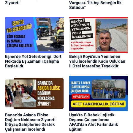
Ziyareti
Vurgusu: "İlk Aşı Bebeğin İlk
Sütüdür"
Eşme'de Yol Seferberliği! Dört
Bekişli Köyü'nün Yenilenen
Noktada Eş Zamanlı Çalışma
Yolu İncelendi! Kadir Uslu'dan
Başlatıldı
İl Özel İdaresi'ne Teşekkür
Banaz'da Askıda Elbise
Uşak'ta E-Bebek Lojistik
Dağıtım Noktasına Ziyaret!
Deposu Çalışanlarına
İhtiyaç Sahiplerine Destek
AFAD'dan Afet Farkındalık
Çalışmaları İncelendi
Eğitimi