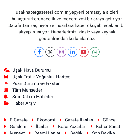
usakhabergazetesi.com.tr, yepyeni temasıyla sizleri
buluştururken, sadelik ve modernizmi bir araya getiriyor.
Şatafattan kaçınıyor ve insanlara haber okuyabilecekleri bir
altyapı sunuyor. Haberlerimiz izinsiz veya kaynak
gösterilmeden kullanılamaz.
Uşak Hava Durumu
Uşak Trafik Yoğunluk Haritası
Puan Durumu ve Fikstür
Tüm Manşetler
Son Dakika Haberleri
Haber Arşivi
E-Gazete
Ekonomi
Gazete İlanları
Güncel
Gündem
İlanlar
Köşe Yazarları
Kültür Sanat
Manşet
Resmi İlanlar
Sağlık
Son Dakika