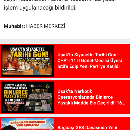
işlem uygulanacağı bildirildi.
Muhabir:
HABER MERKEZİ
Uşak'ta Siyasette Tarihi Gün!
CHP'li 11 İl Genel Meclisi Üyesi
İstifa Edip Yeni Parti'ye Katıldı
Uşak'ta Narkotik
Operasyonlarında Binlerce
Yasaklı Madde Ele Geçirildi! 16
Şüpheli Tutuklandı
Bağbaşı GES Davasında Yeni