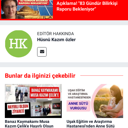
Açıklama! "83 Gündür Bilirkişi
Raporu Bekleniyor"
EDITÖR HAKKINDA
Hüsnü Kazım özler
Bunlar da ilginizi çekebilir
Banaz Kaymakamı Musa
Uşak Eğitim ve Araştırma
Kazım Çelik'e Hayırlı Olsun
Hastanesi'nden Anne Sütü