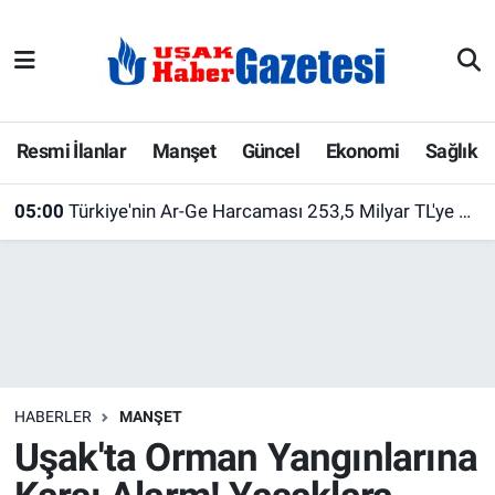
E-Gazete
Uşak Hava Durumu
Ekonomi
Uşak Trafik Yoğunluk Haritası
Resmi İlanlar
Manşet
Güncel
Ekonomi
Sağlık
Gazete İlanları
Süper Lig Puan Durumu ve Fikstür
05:00
Türkiye'nin Ar-Ge Harcaması 253,5 Milyar TL'ye Ulaştı! Üniversiteler İlk Sırada Yer Aldı
Güncel
Tüm Manşetler
Gündem
Son Dakika Haberleri
İlanlar
Haber Arşivi
HABERLER
MANŞET
Köşe Yazarları
Uşak'ta Orman Yangınlarına
Kültür Sanat