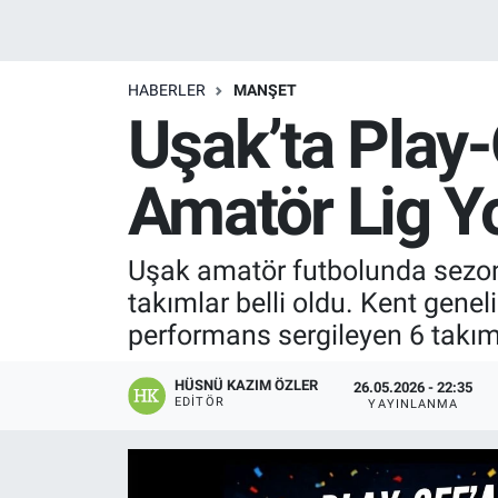
Manşet
HABERLER
MANŞET
Resmi İlanlar
Uşak’ta Play-
Sağlık
Amatör Lig Y
Son Dakika
Uşak amatör futbolunda sezonu
Spor
takımlar belli oldu. Kent genel
Uşak Haberleri
performans sergileyen 6 takım
HÜSNÜ KAZIM ÖZLER
26.05.2026 - 22:35
EDITÖR
YAYINLANMA