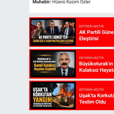
Muhabir:
Hüsnü Kazım Özler
EDITÖRÜN SEÇTIĞI
AK Partili Güne
Eleştirisi
EDITÖRÜN SEÇTIĞI
Büyükoturak'ın
Kulaksız Hayatı
EDITÖRÜN SEÇTIĞI
Uşak'ta Korkut
Teslim Oldu