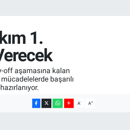
kım 1.
Verecek
y-off aşamasına kalan
i mücadelelerde başarılı
azırlanıyor.
-
+
A
A