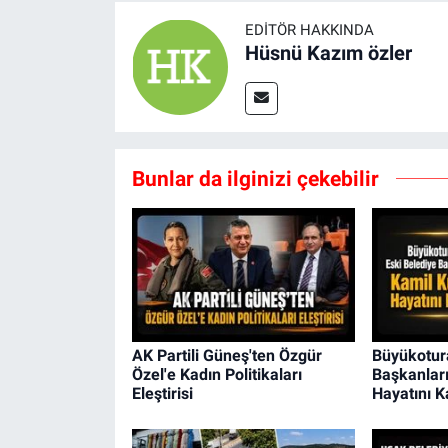
EDITÖR HAKKINDA
Hüsnü Kazım özler
Bunlar da ilginizi çekebilir
AK Partili Güneş'ten Özgür
Büyükotura
Özel'e Kadın Politikaları
Başkanlar
Eleştirisi
Hayatını K