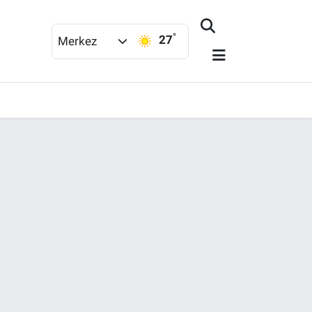
°
27
Merkez