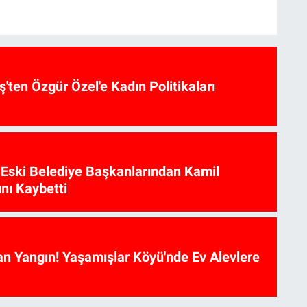
ş'ten Özgür Özel'e Kadın Politikaları
 Eski Belediye Başkanlarından Kamil
nı Kaybetti
an Yangın! Yaşamışlar Köyü'nde Ev Alevlere