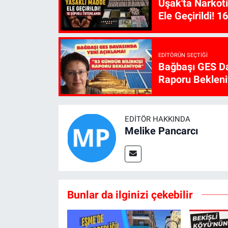
Uşak'ta Narkot
Ele Geçirildi! 1
EDITÖRÜN SEÇTIĞI
Bağbaşı GES Da
Raporu Bekleni
EDITÖR HAKKINDA
Melike Pancarcı
Bunlar da ilginizi çekebilir