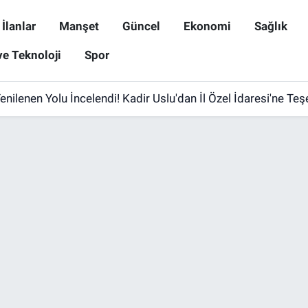
İlanlar
Manşet
Güncel
Ekonomi
Sağlık
ve Teknoloji
Spor
lbise Dağıtım Noktasına Ziyaret! İhtiyaç Sahiplerine Destek 