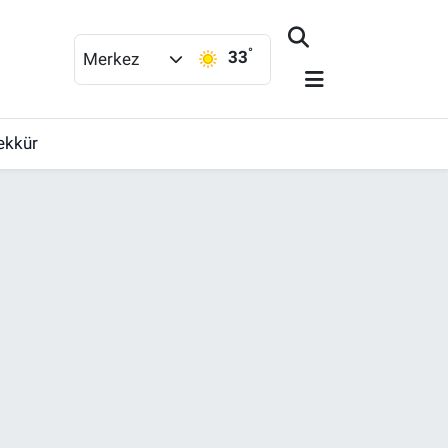
°
33
Merkez
Çalışmaları İncelendi