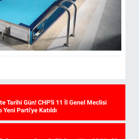
te Tarihi Gün! CHP'li 11 İl Genel Meclisi
p Yeni Parti'ye Katıldı