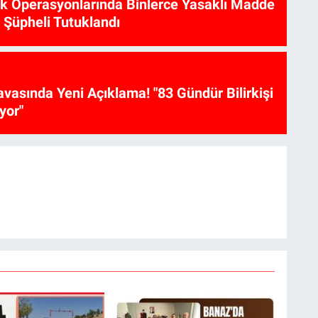
ik Operasyonlarında Binlerce Yasaklı Madde
6 Şüpheli Tutuklandı
vasında Yeni Açıklama! "83 Gündür Bilirkişi
yor"