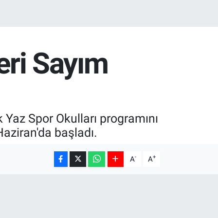
Geri Sayım
ak Yaz Spor Okulları programını
Haziran'da başladı.
-
+
A
A