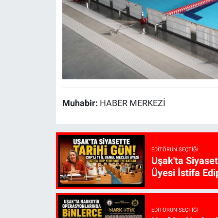
Muhabir:
HABER MERKEZİ
EDITÖRÜN SEÇTIĞI
Uşak'ta Siyaset
Üyesi İstifa Edi
EDITÖRÜN SEÇTIĞI