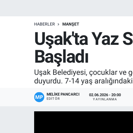
Manşet
HABERLER
MANŞET
Resmi İlanlar
Uşak'ta Yaz S
Sağlık
Başladı
Son Dakika
Uşak Belediyesi, çocuklar ve ge
Spor
duyurdu. 7-14 yaş aralığındaki 
Uşak Haberleri
MELIKE PANCARCI
02.06.2026 - 20:00
EDITÖR
YAYINLANMA