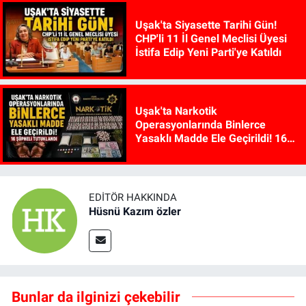
Uşak'ta Siyasette Tarihi Gün!
CHP'li 11 İl Genel Meclisi Üyesi
İstifa Edip Yeni Parti'ye Katıldı
Uşak'ta Narkotik
Operasyonlarında Binlerce
Yasaklı Madde Ele Geçirildi! 16
Şüpheli Tutuklandı
EDITÖR HAKKINDA
Hüsnü Kazım özler
Bunlar da ilginizi çekebilir