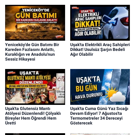
Yeniceköy'de Gün Batımı Bir
Uşak'ta Elektrikli Araç Sahipleri
Kareden Fazlasını Anlattı,
Dikkat! Usulsüz Şarjın Bedeli
Kuraklığın ve Anadolu'nun
Ağır Olabilir
Sessiz Hikayesi
Uşak'ta Glutensiz Mantı
Uşak'ta Cuma Günü Yaz Sıcağı
Atölyesi Düzenlendi! Çölyaklı
Devam Ediyor! 7 Ağustos'ta
Bireyler Hem Öğrendi Hem
Termometreler 34 Dereceyi
Üretti
Gösterecek