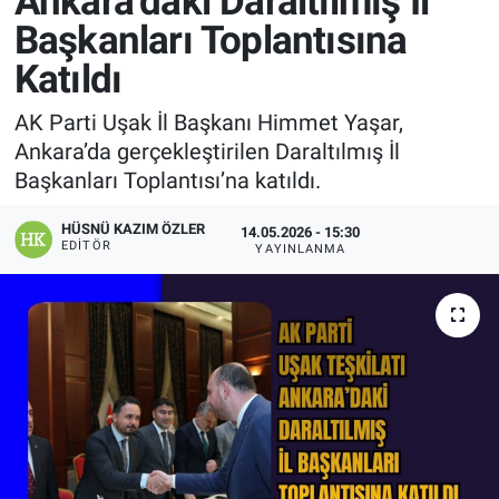
Ankara’daki Daraltılmış İl
Başkanları Toplantısına
Manşet
Katıldı
Resmi İlanlar
AK Parti Uşak İl Başkanı Himmet Yaşar,
Ankara’da gerçekleştirilen Daraltılmış İl
Sağlık
Başkanları Toplantısı’na katıldı.
Son Dakika
HÜSNÜ KAZIM ÖZLER
14.05.2026 - 15:30
EDITÖR
YAYINLANMA
Spor
Uşak Haberleri