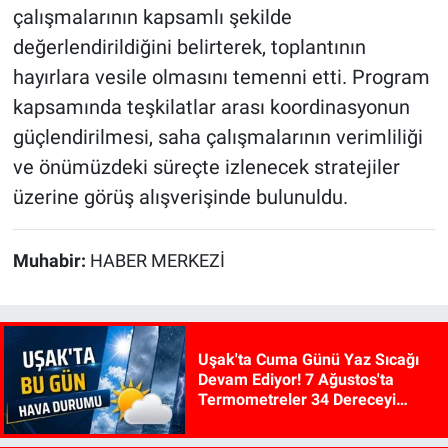
çalışmalarının kapsamlı şekilde
değerlendirildiğini belirterek, toplantının
hayırlara vesile olmasını temenni etti. Program
kapsamında teşkilatlar arası koordinasyonun
güçlendirilmesi, saha çalışmalarının verimliliği
ve önümüzdeki süreçte izlenecek stratejiler
üzerine görüş alışverişinde bulunuldu.
Muhabir:
HABER MERKEZİ
Uşak'ta Cuma Günü Yaz Sıcağı
Devam Ediyor! 7 Ağustos'ta
Termometreler 34 Dereceyi
Gösterecek