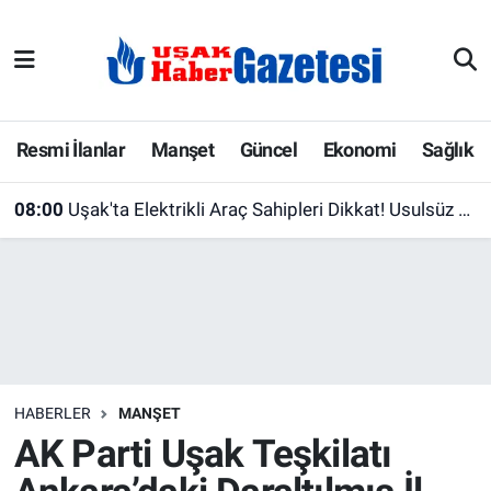
E-Gazete
Uşak Hava Durumu
Ekonomi
Uşak Trafik Yoğunluk Haritası
Resmi İlanlar
Manşet
Güncel
Ekonomi
Sağlık
Gazete İlanları
Süper Lig Puan Durumu ve Fikstür
08:00
Uşak'ta Elektrikli Araç Sahipleri Dikkat! Usulsüz Şarjın Bedeli Ağır Olabilir
Güncel
Tüm Manşetler
Gündem
Son Dakika Haberleri
İlanlar
Haber Arşivi
HABERLER
MANŞET
Köşe Yazarları
AK Parti Uşak Teşkilatı
Kültür Sanat