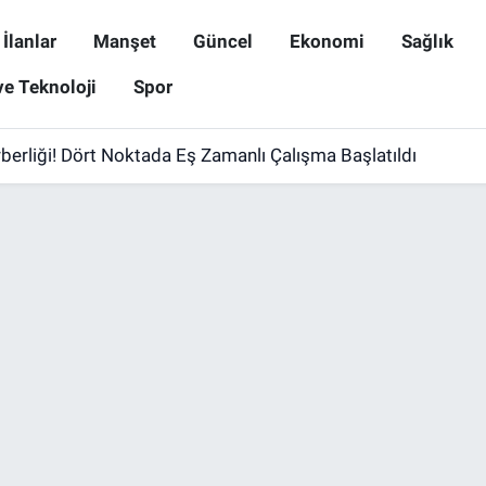
İlanlar
Manşet
Güncel
Ekonomi
Sağlık
ve Teknoloji
Spor
berliği! Dört Noktada Eş Zamanlı Çalışma Başlatıldı
enilenen Yolu İncelendi! Kadir Uslu'dan İl Özel İdaresi'ne Te