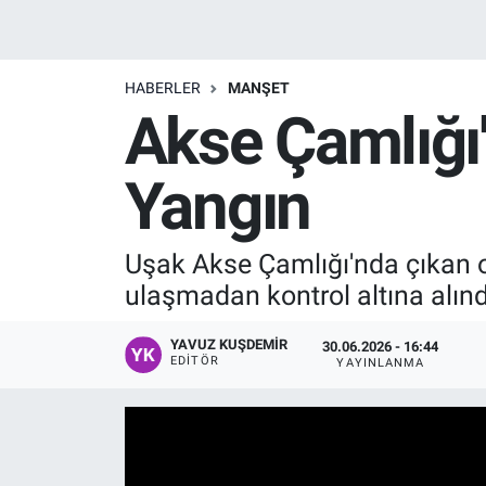
Manşet
HABERLER
MANŞET
Resmi İlanlar
Akse Çamlığı'
Sağlık
Yangın
Son Dakika
Uşak Akse Çamlığı'nda çıkan o
Spor
ulaşmadan kontrol altına alınd
Uşak Haberleri
YAVUZ KUŞDEMIR
30.06.2026 - 16:44
EDITÖR
YAYINLANMA