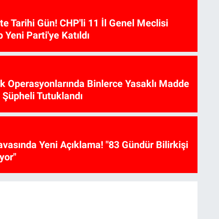
te Tarihi Gün! CHP'li 11 İl Genel Meclisi
p Yeni Parti'ye Katıldı
ik Operasyonlarında Binlerce Yasaklı Madde
6 Şüpheli Tutuklandı
vasında Yeni Açıklama! "83 Gündür Bilirkişi
yor"