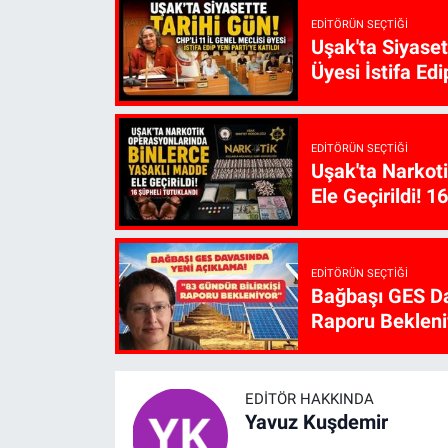
EDITÖRÜN SEÇTIĞI
Uşak'ta Siyaset
Üyesi İstifa Edi
EDITÖRÜN SEÇTIĞI
Uşak'ta Narkot
Ele Geçirildi! 1
EDITÖRÜN SEÇTIĞI
Bağbaşı GES Da
Raporu Bekleni
EDITÖR HAKKINDA
Yavuz Kuşdemir