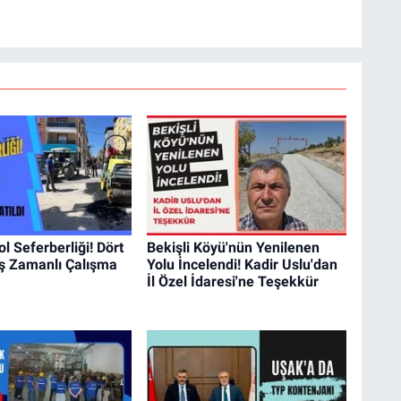
l Seferberliği! Dört
Bekişli Köyü'nün Yenilenen
ş Zamanlı Çalışma
Yolu İncelendi! Kadir Uslu'dan
İl Özel İdaresi'ne Teşekkür