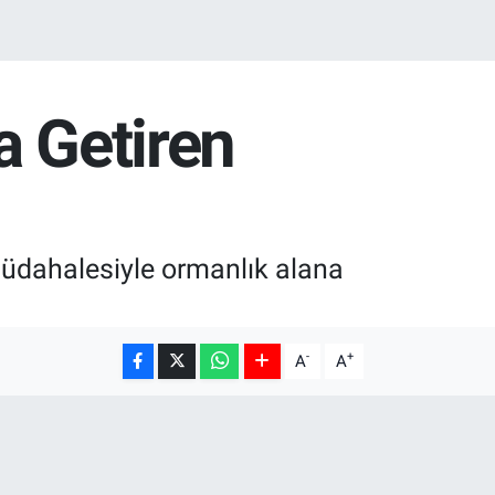
a Getiren
müdahalesiyle ormanlık alana
-
+
A
A