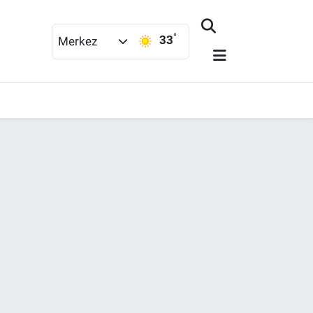
°
33
Merkez
şekkür