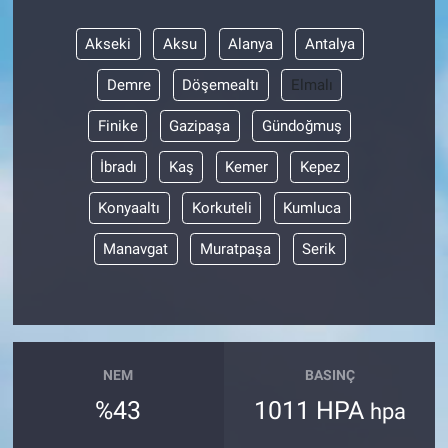
Akseki
Aksu
Alanya
Antalya
Demre
Döşemealtı
Elmalı
Finike
Gazipaşa
Gündoğmuş
İbradı
Kaş
Kemer
Kepez
Konyaaltı
Korkuteli
Kumluca
Manavgat
Muratpaşa
Serik
NEM
BASINÇ
%43
1011 HPA
hpa