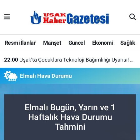
E-Gazete
Uşak Hava Durumu
Ekonomi
Uşak Trafik Yoğunluk Haritası
Resmi İlanlar
Manşet
Güncel
Ekonomi
Sağlık
Gazete İlanları
Süper Lig Puan Durumu ve Fikstür
22:00
Uşak’ta Çocuklara Teknoloji Bağımlılığı Uyarısı! Yeşilay Öğrencilerle Buluştu
Güncel
Tüm Manşetler
Elmalı Hava Durumu
Gündem
Son Dakika Haberleri
İlanlar
Haber Arşivi
Elmalı Bugün, Yarın ve 1
Haftalık Hava Durumu
Köşe Yazarları
Tahmini
Kültür Sanat