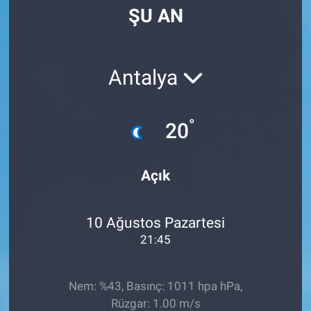
ŞU AN
Manşet
Resmi İlanlar
Antalya
Sağlık
°
20
Son Dakika
Spor
Açık
Uşak Haberleri
10 Ağustos Pazartesi
21:45
Nem: %43, Basınç: 1011 hpa hPa,
Rüzgar: 1.00 m/s