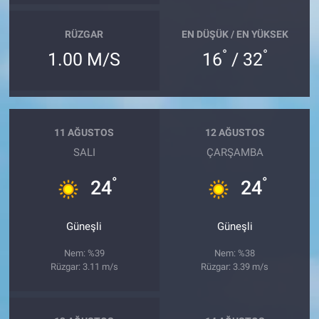
RÜZGAR
EN DÜŞÜK / EN YÜKSEK
°
°
1.00 M/S
16
/ 32
11 AĞUSTOS
12 AĞUSTOS
SALI
ÇARŞAMBA
°
°
24
24
Güneşli
Güneşli
Nem: %39
Nem: %38
Rüzgar: 3.11 m/s
Rüzgar: 3.39 m/s