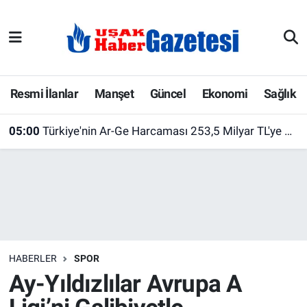
E-Gazete
Uşak Hava Durumu
Ekonomi
Uşak Trafik Yoğunluk Haritası
Resmi İlanlar
Manşet
Güncel
Ekonomi
Sağlık
Gazete İlanları
Süper Lig Puan Durumu ve Fikstür
05:00
Türkiye'nin Ar-Ge Harcaması 253,5 Milyar TL'ye Ulaştı! Üniversiteler İlk Sırada Yer Aldı
Güncel
Tüm Manşetler
Gündem
Son Dakika Haberleri
İlanlar
Haber Arşivi
HABERLER
SPOR
Köşe Yazarları
Ay-Yıldızlılar Avrupa A
Kültür Sanat