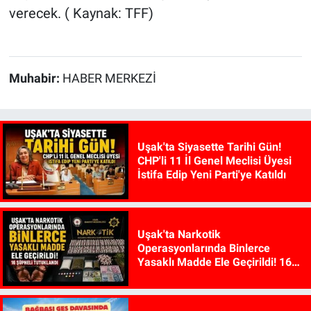
verecek. ( Kaynak: TFF)
Muhabir:
HABER MERKEZİ
Uşak'ta Siyasette Tarihi Gün!
CHP'li 11 İl Genel Meclisi Üyesi
İstifa Edip Yeni Parti'ye Katıldı
Uşak'ta Narkotik
Operasyonlarında Binlerce
Yasaklı Madde Ele Geçirildi! 16
Şüpheli Tutuklandı