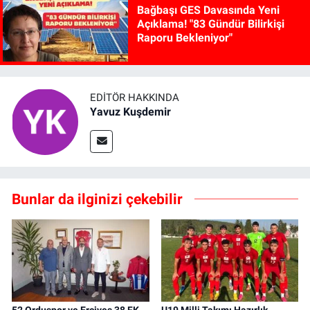
Bağbaşı GES Davasında Yeni
Açıklama! "83 Gündür Bilirkişi
Raporu Bekleniyor"
EDITÖR HAKKINDA
Yavuz Kuşdemir
Bunlar da ilginizi çekebilir
52 Orduspor ve Erciyes 38 FK
U19 Milli Takımı Hazırlık