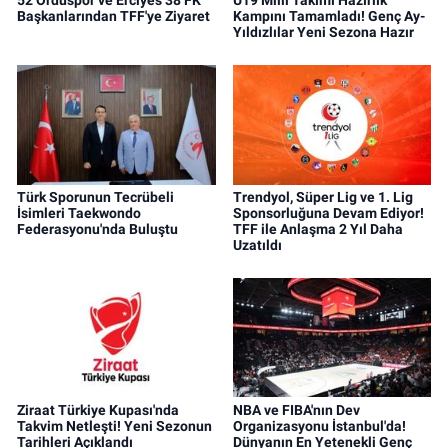
Başkanlarından TFF'ye Ziyaret
Kampını Tamamladı! Genç Ay-
Yıldızlılar Yeni Sezona Hazır
Türk Sporunun Tecrübeli
Trendyol, Süper Lig ve 1. Lig
İsimleri Taekwondo
Sponsorluğuna Devam Ediyor!
Federasyonu'nda Buluştu
TFF ile Anlaşma 2 Yıl Daha
Uzatıldı
Ziraat Türkiye Kupası'nda
NBA ve FIBA'nın Dev
Takvim Netleşti! Yeni Sezonun
Organizasyonu İstanbul'da!
Tarihleri Açıklandı
Dünyanın En Yetenekli Genç