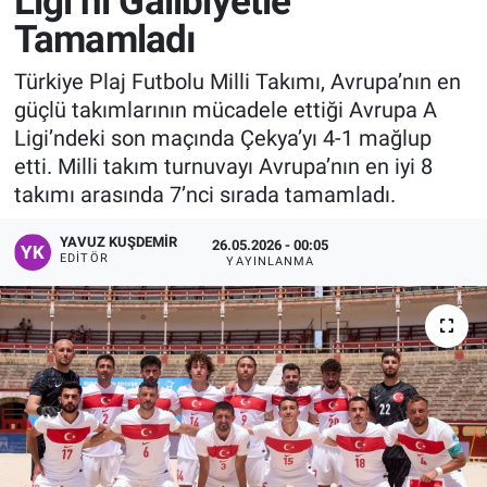
Ligi’ni Galibiyetle
Tamamladı
Manşet
Türkiye Plaj Futbolu Milli Takımı, Avrupa’nın en
Resmi İlanlar
güçlü takımlarının mücadele ettiği Avrupa A
Ligi’ndeki son maçında Çekya’yı 4-1 mağlup
Sağlık
etti. Milli takım turnuvayı Avrupa’nın en iyi 8
takımı arasında 7’nci sırada tamamladı.
Son Dakika
YAVUZ KUŞDEMIR
26.05.2026 - 00:05
Spor
EDITÖR
YAYINLANMA
Uşak Haberleri