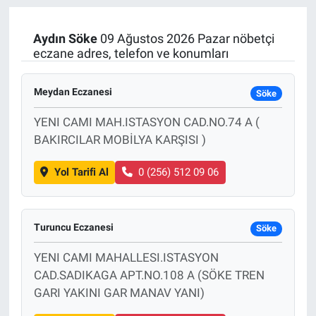
Manşet
Aydın
Söke
09 Ağustos 2026 Pazar nöbetçi
eczane adres, telefon ve konumları
Resmi İlanlar
Meydan Eczanesi
Söke
Sağlık
YENI CAMI MAH.ISTASYON CAD.NO.74 A (
Son Dakika
BAKIRCILAR MOBİLYA KARŞISI )
Spor
Yol Tarifi Al
0 (256) 512 09 06
Uşak Haberleri
Turuncu Eczanesi
Söke
YENI CAMI MAHALLESI.ISTASYON
CAD.SADIKAGA APT.NO.108 A (SÖKE TREN
GARI YAKINI GAR MANAV YANI)