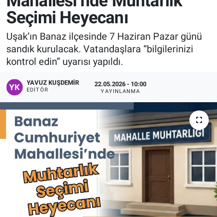
Mahallesi’nde Muhtarlık
Seçimi Heyecanı
Manşet
Uşak’ın Banaz ilçesinde 7 Haziran Pazar günü
Resmi İlanlar
sandık kurulacak. Vatandaşlara “bilgilerinizi
kontrol edin” uyarısı yapıldı.
Sağlık
YAVUZ KUŞDEMIR
22.05.2026 - 10:00
Son Dakika
EDITÖR
YAYINLANMA
Spor
Uşak Haberleri