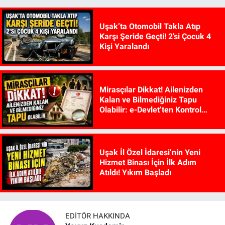
Uşak’ta Otomobil Takla Atıp
Karşı Şeride Geçti! 2’si Çocuk 4
Kişi Yaralandı
Mirasçılar Dikkat! Ailenizden
Kalan ve Bilmediğiniz Tapu
Olabilir: e-Devlet’ten Kontrol
Edilebiliyor
Uşak İl Özel İdaresi’nin Yeni
Hizmet Binası İçin İlk Adım
Atıldı! Yıkım Başladı
EDITÖR HAKKINDA