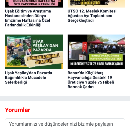
Uşak Eğitim ve Araştırma
UTSO 12. Meslek Komitesi
Hastanesi'nden Dünya
Ağustos Ayı Toplantısını
Emzirme Haftası'na Özel
Gerçekleştirdi
Farkındalık Etkinliği
Uşak Yeşilay'dan Pazarda
Banaz'da Küçükbaş
Bağımlılıkla Mücadele
Hayvancılığa Destek! 19
Seferberliği
Üreticiye Yüzde 75 Hibeli
Barınak Çadırı
Yorumlar