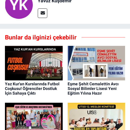
Yavuz Kuşdemir
Bunlar da ilginizi çekebilir
Yaz Kur'an Kurslarında Futbol
Eşme Şehit Cemalettin Avcı
Coşkusu! Öğrenciler Dostluk
Sosyal Bilimler Lisesi Yeni
İçin Sahaya Çıktı
Eğitim Yılına Hazır