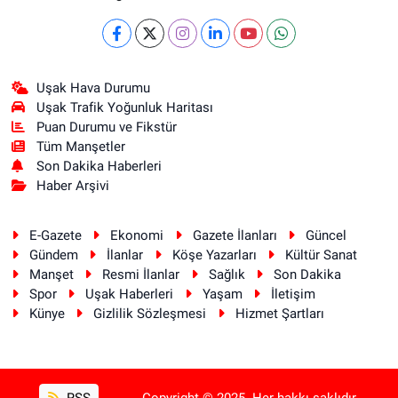
Uşak Hava Durumu
Uşak Trafik Yoğunluk Haritası
Puan Durumu ve Fikstür
Tüm Manşetler
Son Dakika Haberleri
Haber Arşivi
E-Gazete
Ekonomi
Gazete İlanları
Güncel
Gündem
İlanlar
Köşe Yazarları
Kültür Sanat
Manşet
Resmi İlanlar
Sağlık
Son Dakika
Spor
Uşak Haberleri
Yaşam
İletişim
Künye
Gizlilik Sözleşmesi
Hizmet Şartları