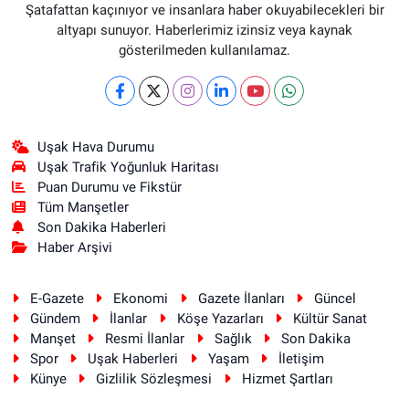
Şatafattan kaçınıyor ve insanlara haber okuyabilecekleri bir
altyapı sunuyor. Haberlerimiz izinsiz veya kaynak
gösterilmeden kullanılamaz.
Uşak Hava Durumu
Uşak Trafik Yoğunluk Haritası
Puan Durumu ve Fikstür
Tüm Manşetler
Son Dakika Haberleri
Haber Arşivi
E-Gazete
Ekonomi
Gazete İlanları
Güncel
Gündem
İlanlar
Köşe Yazarları
Kültür Sanat
Manşet
Resmi İlanlar
Sağlık
Son Dakika
Spor
Uşak Haberleri
Yaşam
İletişim
Künye
Gizlilik Sözleşmesi
Hizmet Şartları