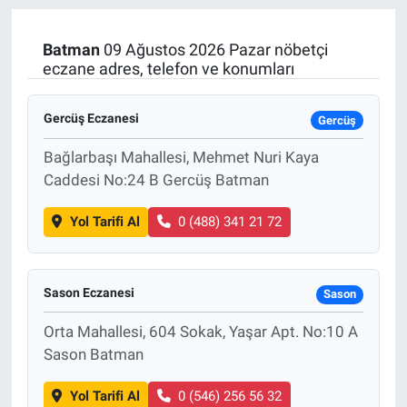
Manşet
Batman
09 Ağustos 2026 Pazar nöbetçi
eczane adres, telefon ve konumları
Resmi İlanlar
Gercüş Eczanesi
Gercüş
Sağlık
Bağlarbaşı Mahallesi, Mehmet Nuri Kaya
Son Dakika
Caddesi No:24 B Gercüş Batman
Spor
Yol Tarifi Al
0 (488) 341 21 72
Uşak Haberleri
Sason Eczanesi
Sason
Orta Mahallesi, 604 Sokak, Yaşar Apt. No:10 A
Sason Batman
Yol Tarifi Al
0 (546) 256 56 32