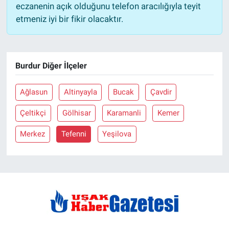
eczanenin açık olduğunu telefon aracılığıyla teyit
etmeniz iyi bir fikir olacaktır.
Burdur Diğer İlçeler
Ağlasun
Altinyayla
Bucak
Çavdir
Çeltikçi
Gölhisar
Karamanli
Kemer
Merkez
Tefenni
Yeşilova