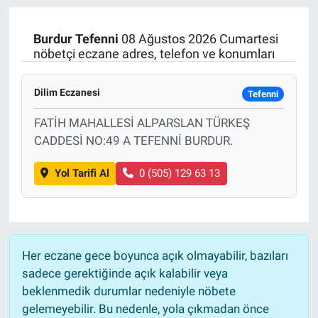
Manşet
Burdur
Tefenni
08 Ağustos 2026 Cumartesi
nöbetçi eczane adres, telefon ve konumları
Resmi İlanlar
Dilim Eczanesi
Tefenni
Sağlık
FATİH MAHALLESİ ALPARSLAN TÜRKEŞ
Son Dakika
CADDESİ NO:49 A TEFENNİ BURDUR.
Spor
Yol Tarifi Al
0 (505) 129 63 13
Uşak Haberleri
Her eczane gece boyunca açık olmayabilir, bazıları
sadece gerektiğinde açık kalabilir veya
beklenmedik durumlar nedeniyle nöbete
gelemeyebilir. Bu nedenle, yola çıkmadan önce