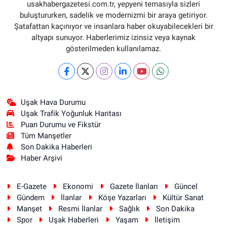
usakhabergazetesi.com.tr, yepyeni temasıyla sizleri
buluştururken, sadelik ve modernizmi bir araya getiriyor.
Şatafattan kaçınıyor ve insanlara haber okuyabilecekleri bir
altyapı sunuyor. Haberlerimiz izinsiz veya kaynak
gösterilmeden kullanılamaz.
Uşak Hava Durumu
Uşak Trafik Yoğunluk Haritası
Puan Durumu ve Fikstür
Tüm Manşetler
Son Dakika Haberleri
Haber Arşivi
E-Gazete
Ekonomi
Gazete İlanları
Güncel
Gündem
İlanlar
Köşe Yazarları
Kültür Sanat
Manşet
Resmi İlanlar
Sağlık
Son Dakika
Spor
Uşak Haberleri
Yaşam
İletişim