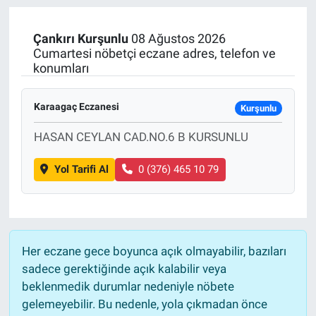
Manşet
Çankırı
Kurşunlu
08 Ağustos 2026
Cumartesi nöbetçi eczane adres, telefon ve
Resmi İlanlar
konumları
Sağlık
Karaagaç Eczanesi
Kurşunlu
Son Dakika
HASAN CEYLAN CAD.NO.6 B KURSUNLU
Spor
Yol Tarifi Al
0 (376) 465 10 79
Uşak Haberleri
Her eczane gece boyunca açık olmayabilir, bazıları
sadece gerektiğinde açık kalabilir veya
beklenmedik durumlar nedeniyle nöbete
gelemeyebilir. Bu nedenle, yola çıkmadan önce