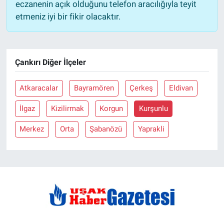
eczanenin açık olduğunu telefon aracılığıyla teyit
etmeniz iyi bir fikir olacaktır.
Çankırı Diğer İlçeler
Atkaracalar
Bayramören
Çerkeş
Eldivan
İlgaz
Kizilirmak
Korgun
Kurşunlu
Merkez
Orta
Şabanözü
Yaprakli