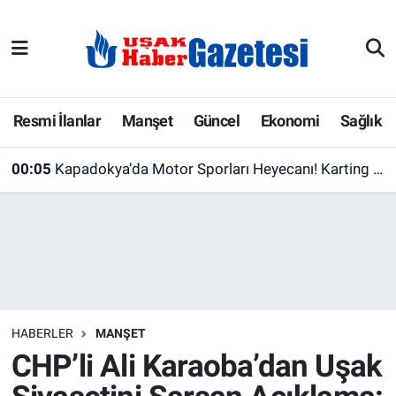
E-Gazete
Uşak Hava Durumu
Ekonomi
Uşak Trafik Yoğunluk Haritası
Resmi İlanlar
Manşet
Güncel
Ekonomi
Sağlık
Gazete İlanları
Süper Lig Puan Durumu ve Fikstür
00:05
Kapadokya’da Motor Sporları Heyecanı! Karting Şampiyonasında Bugün Final Günü
Güncel
Tüm Manşetler
Gündem
Son Dakika Haberleri
İlanlar
Haber Arşivi
HABERLER
MANŞET
Köşe Yazarları
CHP’li Ali Karaoba’dan Uşak
Kültür Sanat