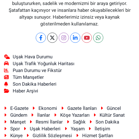
buluştururken, sadelik ve modernizmi bir araya getiriyor.
Şatafattan kaçınıyor ve insanlara haber okuyabilecekleri bir
altyapı sunuyor. Haberlerimiz izinsiz veya kaynak
gösterilmeden kullanılamaz.
Uşak Hava Durumu
Uşak Trafik Yoğunluk Haritası
Puan Durumu ve Fikstür
Tüm Manşetler
Son Dakika Haberleri
Haber Arşivi
E-Gazete
Ekonomi
Gazete İlanları
Güncel
Gündem
İlanlar
Köşe Yazarları
Kültür Sanat
Manşet
Resmi İlanlar
Sağlık
Son Dakika
Spor
Uşak Haberleri
Yaşam
İletişim
Künye
Gizlilik Sözleşmesi
Hizmet Şartları