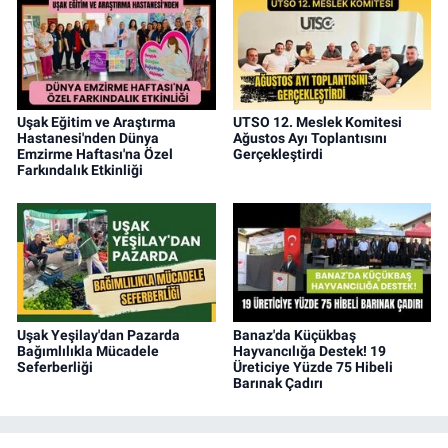
Uşak Eğitim ve Araştırma
UTSO 12. Meslek Komitesi
Hastanesi'nden Dünya
Ağustos Ayı Toplantısını
Emzirme Haftası'na Özel
Gerçekleştirdi
Farkındalık Etkinliği
Uşak Yeşilay'dan Pazarda
Banaz'da Küçükbaş
Bağımlılıkla Mücadele
Hayvancılığa Destek! 19
Seferberliği
Üreticiye Yüzde 75 Hibeli
Barınak Çadırı