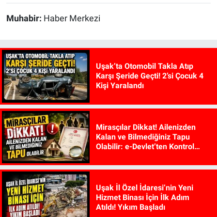
Muhabir:
Haber Merkezi
Uşak’ta Otomobil Takla Atıp
Karşı Şeride Geçti! 2’si Çocuk 4
Kişi Yaralandı
Mirasçılar Dikkat! Ailenizden
Kalan ve Bilmediğiniz Tapu
Olabilir: e-Devlet’ten Kontrol
Edilebiliyor
Uşak İl Özel İdaresi’nin Yeni
Hizmet Binası İçin İlk Adım
Atıldı! Yıkım Başladı