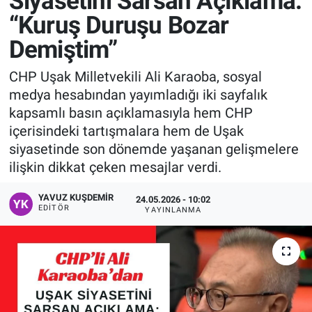
Siyasetini Sarsan Açıklama:
“Kuruş Duruşu Bozar
Manşet
Demiştim”
Resmi İlanlar
CHP Uşak Milletvekili Ali Karaoba, sosyal
medya hesabından yayımladığı iki sayfalık
Sağlık
kapsamlı basın açıklamasıyla hem CHP
içerisindeki tartışmalara hem de Uşak
Son Dakika
siyasetinde son dönemde yaşanan gelişmelere
ilişkin dikkat çeken mesajlar verdi.
Spor
YAVUZ KUŞDEMIR
24.05.2026 - 10:02
Uşak Haberleri
EDITÖR
YAYINLANMA