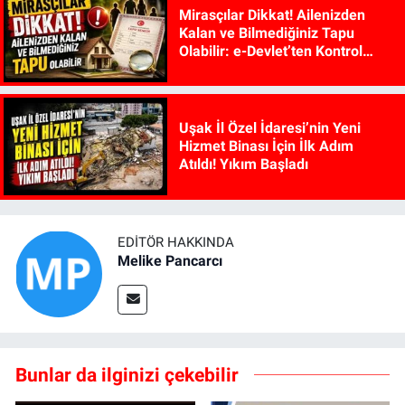
Mirasçılar Dikkat! Ailenizden
Kalan ve Bilmediğiniz Tapu
Olabilir: e-Devlet’ten Kontrol
Edilebiliyor
Uşak İl Özel İdaresi’nin Yeni
Hizmet Binası İçin İlk Adım
Atıldı! Yıkım Başladı
EDITÖR HAKKINDA
Melike Pancarcı
Bunlar da ilginizi çekebilir