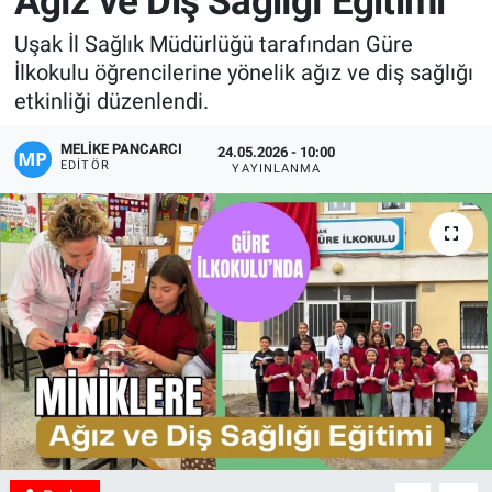
Ağız ve Diş Sağlığı Eğitimi
Manşet
Uşak İl Sağlık Müdürlüğü tarafından Güre
İlkokulu öğrencilerine yönelik ağız ve diş sağlığı
Resmi İlanlar
etkinliği düzenlendi.
Sağlık
MELIKE PANCARCI
24.05.2026 - 10:00
EDITÖR
YAYINLANMA
Son Dakika
Spor
Uşak Haberleri