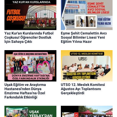
Yaz Kur'an Kurslarında Futbol
Eşme Şehit Cemalettin Avcı
Coşkusu! Öğrenciler Dostluk
Sosyal Bilimler Lisesi Yeni
İçin Sahaya Çıktı
Eğitim Yılına Hazır
Uşak Eğitim ve Araştırma
UTSO 12. Meslek Komitesi
Hastanesi'nden Dünya
Ağustos Ayı Toplantısını
Emzirme Haftası'na Özel
Gerçekleştirdi
Farkındalık Etkinliği