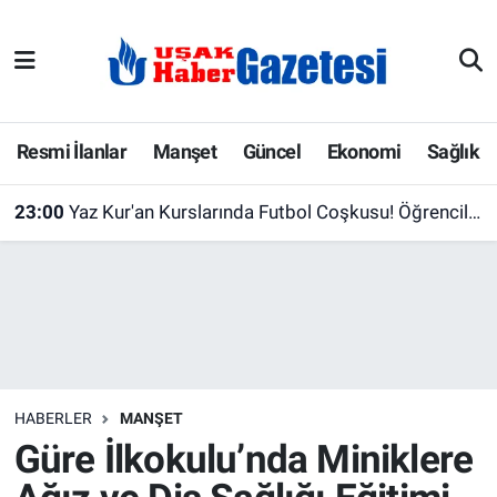
E-Gazete
Uşak Hava Durumu
Ekonomi
Uşak Trafik Yoğunluk Haritası
Resmi İlanlar
Manşet
Güncel
Ekonomi
Sağlık
Gazete İlanları
Süper Lig Puan Durumu ve Fikstür
23:00
Yaz Kur'an Kurslarında Futbol Coşkusu! Öğrenciler Dostluk İçin Sahaya Çıktı
Güncel
Tüm Manşetler
Gündem
Son Dakika Haberleri
İlanlar
Haber Arşivi
HABERLER
MANŞET
Köşe Yazarları
Güre İlkokulu’nda Miniklere
Kültür Sanat