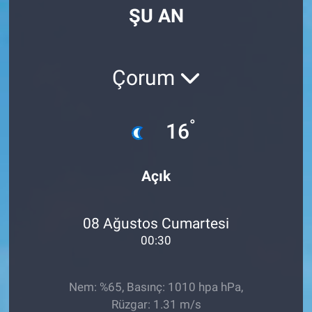
ŞU AN
Manşet
Resmi İlanlar
Çorum
Sağlık
°
16
Son Dakika
Spor
Açık
Uşak Haberleri
08 Ağustos Cumartesi
00:30
Nem: %65, Basınç: 1010 hpa hPa,
Rüzgar: 1.31 m/s