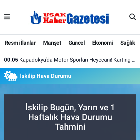
E-Gazete
Uşak Hava Durumu
Ekonomi
Uşak Trafik Yoğunluk Haritası
Resmi İlanlar
Manşet
Güncel
Ekonomi
Sağlık
Gazete İlanları
Süper Lig Puan Durumu ve Fikstür
00:05
Kapadokya’da Motor Sporları Heyecanı! Karting Şampiyonasında Bugün Final Günü
Güncel
Tüm Manşetler
İskilip Hava Durumu
Gündem
Son Dakika Haberleri
İlanlar
Haber Arşivi
İskilip Bugün, Yarın ve 1
Haftalık Hava Durumu
Köşe Yazarları
Tahmini
Kültür Sanat