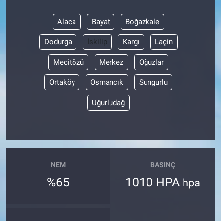
Alaca
Bayat
Boğazkale
Dodurga
İskilip
Kargı
Laçin
Mecitözü
Merkez
Oğuzlar
Ortaköy
Osmancık
Sungurlu
Uğurludağ
NEM
BASINÇ
%65
1010 HPA
hpa