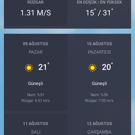
RÜZGAR
EN DÜŞÜK / EN YÜKSEK
°
°
1.31 M/S
15
/ 31
09 AĞUSTOS
10 AĞUSTOS
PAZAR
PAZARTESI
°
°
21
20
Güneşli
Güneşli
Nem: %51
Nem: %56
Rüzgar: 6.61 m/s
Rüzgar: 7.00 m/s
11 AĞUSTOS
12 AĞUSTOS
SALI
ÇARŞAMBA