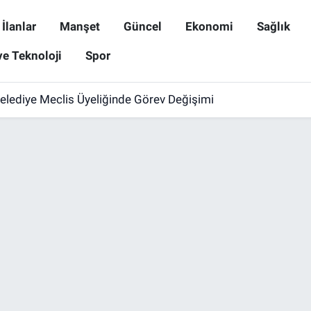
İlanlar
Manşet
Güncel
Ekonomi
Sağlık
ve Teknoloji
Spor
 Belediye Meclis Üyeliğinde Görev Değişimi
uk Parkı Yenilendi! Oyun Alanı Daha Güvenli Hale Getirildi