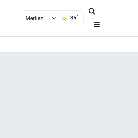
°
35
Merkez