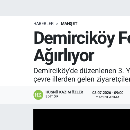
Manşet
HABERLER
MANŞET
Resmi İlanlar
Demirciköy Fe
Sağlık
Ağırlıyor
Son Dakika
Demirciköy'de düzenlenen 3. Yör
Spor
çevre illerden gelen ziyaretçil
Uşak Haberleri
HÜSNÜ KAZIM ÖZLER
03.07.2026 - 09:00
EDITÖR
YAYINLANMA