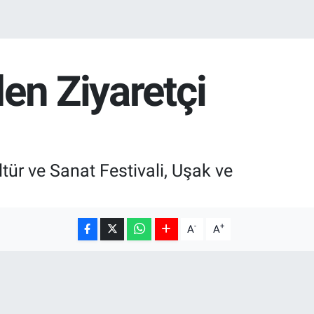
den Ziyaretçi
tür ve Sanat Festivali, Uşak ve
-
+
A
A