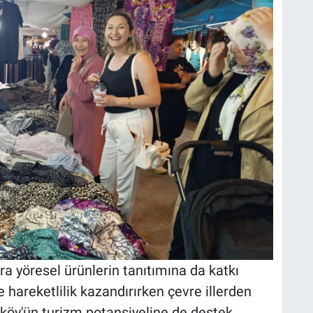
ıra yöresel ürünlerin tanıtımına da katkı
 hareketlilik kazandırırken çevre illerden
iköy'ün turizm potansiyeline de destek