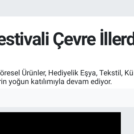
stivali Çevre İller
esel Ürünler, Hediyelik Eşya, Tekstil, Kül
erin yoğun katılımıyla devam ediyor.