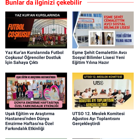
Bunlar da ilginizi çekebilir
Yaz Kur'an Kurslarında Futbol
Eşme Şehit Cemalettin Avcı
Coşkusu! Öğrenciler Dostluk
Sosyal Bilimler Lisesi Yeni
İçin Sahaya Çıktı
Eğitim Yılına Hazır
Uşak Eğitim ve Araştırma
UTSO 12. Meslek Komitesi
Hastanesi'nden Dünya
Ağustos Ayı Toplantısını
Emzirme Haftası'na Özel
Gerçekleştirdi
Farkındalık Etkinliği