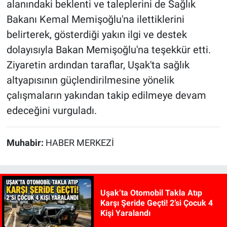
alanındaki beklenti ve taleplerini de Sağlık
Bakanı Kemal Memişoğlu'na ilettiklerini
belirterek, gösterdiği yakın ilgi ve destek
dolayısıyla Bakan Memişoğlu'na teşekkür etti.
Ziyaretin ardından taraflar, Uşak'ta sağlık
altyapısının güçlendirilmesine yönelik
çalışmaların yakından takip edilmeye devam
edeceğini vurguladı.
Muhabir:
HABER MERKEZİ
Uşak’ta Otomobil Takla Atıp
Karşı Şeride Geçti! 2’si Çocuk 4
Kişi Yaralandı