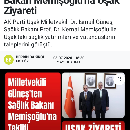
Bakan Memişoğlu'na Uşak
Ziyareti
Manşet
AK Parti Uşak Milletvekili Dr. İsmail Güneş,
Resmi İlanlar
Sağlık Bakanı Prof. Dr. Kemal Memişoğlu ile
Uşak'taki sağlık yatırımları ve vatandaşların
Sağlık
taleplerini görüştü.
Son Dakika
BERRIN BAKIRCI
03.07.2026 - 18:30
EDITÖR
YAYINLANMA
Spor
Uşak Haberleri