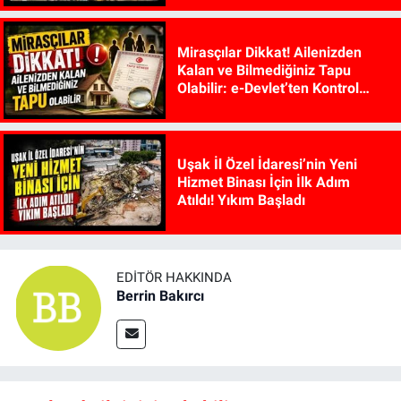
Mirasçılar Dikkat! Ailenizden
Kalan ve Bilmediğiniz Tapu
Olabilir: e-Devlet’ten Kontrol
Edilebiliyor
Uşak İl Özel İdaresi’nin Yeni
Hizmet Binası İçin İlk Adım
Atıldı! Yıkım Başladı
EDITÖR HAKKINDA
Berrin Bakırcı