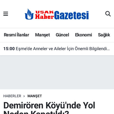
E-Gazete
Uşak Hava Durumu
Ekonomi
Uşak Trafik Yoğunluk Haritası
Resmi İlanlar
Manşet
Güncel
Ekonomi
Sağlık
Gazete İlanları
Süper Lig Puan Durumu ve Fikstür
15:00
Eşme’de Anneler ve Aileler İçin Önemli Bilgilendirme
Güncel
Tüm Manşetler
Gündem
Son Dakika Haberleri
İlanlar
Haber Arşivi
HABERLER
MANŞET
Köşe Yazarları
Demirören Köyü'nde Yol
Kültür Sanat