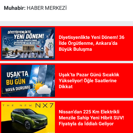
Muhabir:
HABER MERKEZİ
Diyetisyenlikte Yeni Dönem! 36
İlde Örgütlenme, Ankara’da
Büyük Buluşma
Uşak’ta Pazar Günü Sıcaklık
Yükseliyor! Öğle Saatlerine
Dikkat
Nissan’dan 225 Km Elektrikli
Menzile Sahip Yeni Hibrit SUV!
Fiyatıyla da İddialı Geliyor