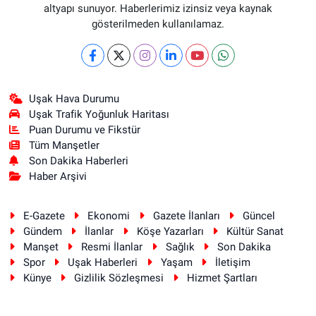
altyapı sunuyor. Haberlerimiz izinsiz veya kaynak
gösterilmeden kullanılamaz.
Uşak Hava Durumu
Uşak Trafik Yoğunluk Haritası
Puan Durumu ve Fikstür
Tüm Manşetler
Son Dakika Haberleri
Haber Arşivi
E-Gazete
Ekonomi
Gazete İlanları
Güncel
Gündem
İlanlar
Köşe Yazarları
Kültür Sanat
Manşet
Resmi İlanlar
Sağlık
Son Dakika
Spor
Uşak Haberleri
Yaşam
İletişim
Künye
Gizlilik Sözleşmesi
Hizmet Şartları