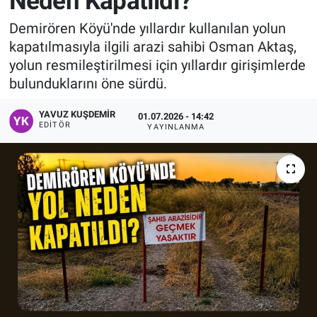
Neden Kapatıldı?
Manşet
Demirören Köyü'nde yıllardır kullanılan yolun
kapatılmasıyla ilgili arazi sahibi Osman Aktaş,
Resmi İlanlar
yolun resmileştirilmesi için yıllardır girişimlerde
bulunduklarını öne sürdü.
Sağlık
YAVUZ KUŞDEMIR
01.07.2026 - 14:42
EDITÖR
YAYINLANMA
Son Dakika
Spor
Uşak Haberleri