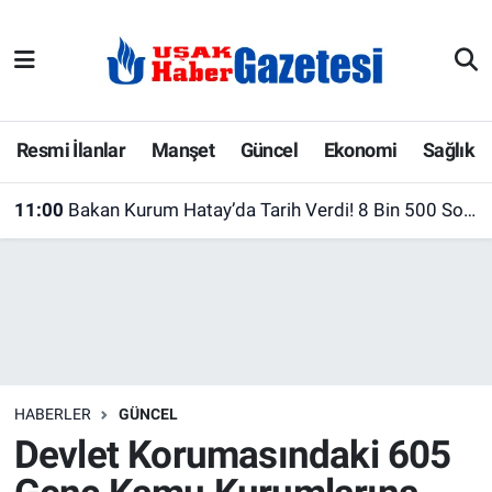
E-Gazete
Uşak Hava Durumu
Ekonomi
Uşak Trafik Yoğunluk Haritası
Resmi İlanlar
Manşet
Güncel
Ekonomi
Sağlık
Gazete İlanları
Süper Lig Puan Durumu ve Fikstür
11:00
Bakan Kurum Hatay’da Tarih Verdi! 8 Bin 500 Sosyal Konut İçin Kuralar Çekildi
Güncel
Tüm Manşetler
Gündem
Son Dakika Haberleri
İlanlar
Haber Arşivi
HABERLER
GÜNCEL
Köşe Yazarları
Devlet Korumasındaki 605
Kültür Sanat