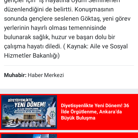
gençler için “İş Hayatına Uyum Seminerleri”
düzenlendiğini de belirtti. Konuşmasının
sonunda gençlere seslenen Göktaş, yeni görev
yerlerinin hayırlı olması temennisinde
bulunarak sağlık, huzur ve başarı dolu bir
çalışma hayatı diledi. ( Kaynak: Aile ve Sosyal
Hizmetler Bakanlığı)
Muhabir:
Haber Merkezi
Diyetisyenlikte Yeni Dönem! 36
İlde Örgütlenme, Ankara’da
Büyük Buluşma