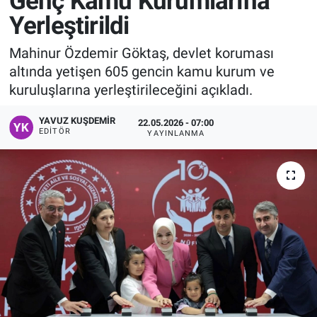
Genç Kamu Kurumlarına
Yerleştirildi
Manşet
Mahinur Özdemir Göktaş, devlet koruması
Resmi İlanlar
altında yetişen 605 gencin kamu kurum ve
kuruluşlarına yerleştirileceğini açıkladı.
Sağlık
YAVUZ KUŞDEMIR
22.05.2026 - 07:00
Son Dakika
EDITÖR
YAYINLANMA
Spor
Uşak Haberleri