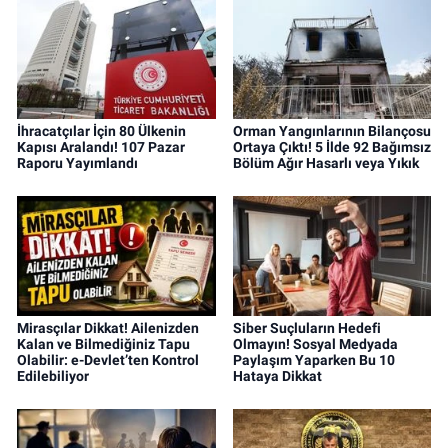
İhracatçılar İçin 80 Ülkenin
Orman Yangınlarının Bilançosu
Kapısı Aralandı! 107 Pazar
Ortaya Çıktı! 5 İlde 92 Bağımsız
Raporu Yayımlandı
Bölüm Ağır Hasarlı veya Yıkık
Mirasçılar Dikkat! Ailenizden
Siber Suçluların Hedefi
Kalan ve Bilmediğiniz Tapu
Olmayın! Sosyal Medyada
Olabilir: e-Devlet’ten Kontrol
Paylaşım Yaparken Bu 10
Edilebiliyor
Hataya Dikkat