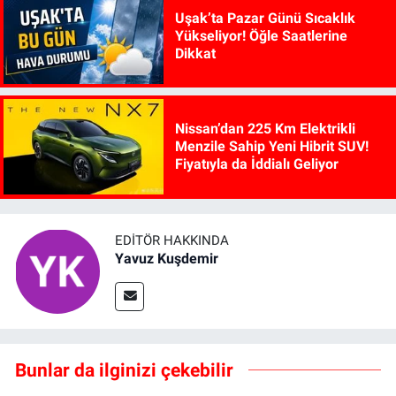
Uşak’ta Pazar Günü Sıcaklık
Yükseliyor! Öğle Saatlerine
Dikkat
Nissan’dan 225 Km Elektrikli
Menzile Sahip Yeni Hibrit SUV!
Fiyatıyla da İddialı Geliyor
EDITÖR HAKKINDA
Yavuz Kuşdemir
Bunlar da ilginizi çekebilir