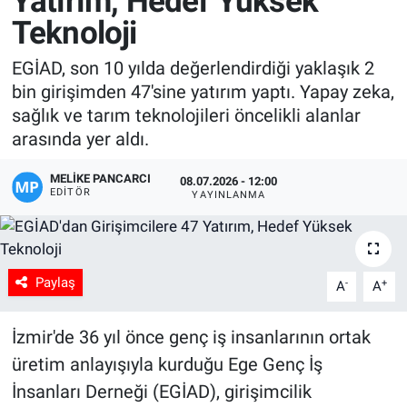
Yatırım, Hedef Yüksek
Teknoloji
Manşet
EGİAD, son 10 yılda değerlendirdiği yaklaşık 2
Resmi İlanlar
bin girişimden 47'sine yatırım yaptı. Yapay zeka,
sağlık ve tarım teknolojileri öncelikli alanlar
Sağlık
arasında yer aldı.
Son Dakika
MELIKE PANCARCI
08.07.2026 - 12:00
EDITÖR
YAYINLANMA
Spor
Uşak Haberleri
Paylaş
-
+
A
A
İzmir'de 36 yıl önce genç iş insanlarının ortak
üretim anlayışıyla kurduğu Ege Genç İş
İnsanları Derneği (EGİAD), girişimcilik