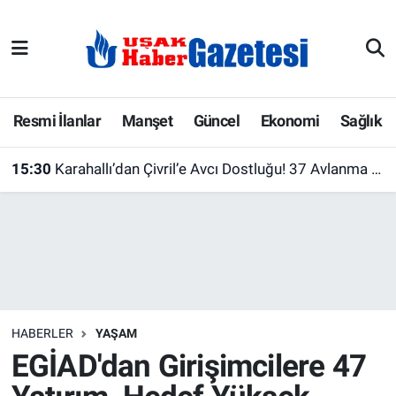
E-Gazete
Uşak Hava Durumu
Ekonomi
Uşak Trafik Yoğunluk Haritası
Resmi İlanlar
Manşet
Güncel
Ekonomi
Sağlık
Gazete İlanları
Süper Lig Puan Durumu ve Fikstür
15:30
Karahallı’dan Çivril’e Avcı Dostluğu! 37 Avlanma Pulu
Güncel
Tüm Manşetler
Gündem
Son Dakika Haberleri
İlanlar
Haber Arşivi
HABERLER
YAŞAM
Köşe Yazarları
EGİAD'dan Girişimcilere 47
Kültür Sanat