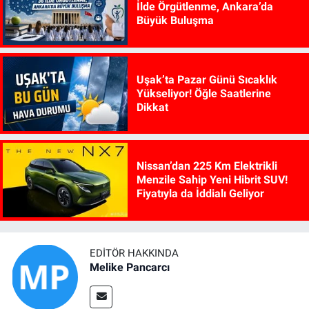
İlde Örgütlenme, Ankara’da
Büyük Buluşma
Uşak’ta Pazar Günü Sıcaklık
Yükseliyor! Öğle Saatlerine
Dikkat
Nissan’dan 225 Km Elektrikli
Menzile Sahip Yeni Hibrit SUV!
Fiyatıyla da İddialı Geliyor
EDITÖR HAKKINDA
Melike Pancarcı