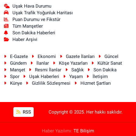
Uşak Hava Durumu
Uşak Trafik Yoğunluk Haritası
Puan Durumu ve Fikstür
Tüm Manşetler
Son Dakika Haberleri
Haber Arşivi
E-Gazete
Ekonomi
Gazete İlanları
Güncel
Gündem
İlanlar
Köşe Yazarları
Kültür Sanat
Manşet
Resmi İlanlar
Sağlık
Son Dakika
Spor
Uşak Haberleri
Yaşam
İletişim
Künye
Gizlilik Sözleşmesi
Hizmet Şartları
RSS
Copyright © 2025. Her hakkı saklıdır.
Haber Yazılımı:
TE Bilişim