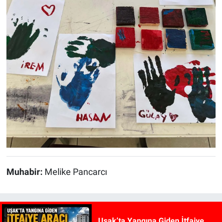
Muhabir:
Melike Pancarcı
Uşak’ta Yangına Giden İtfaiye