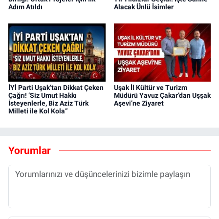
Adım Atıldı
Alacak Ünlü İsimler
İYİ Parti Uşak’tan Dikkat Çeken
Uşak İl Kültür ve Turizm
Çağrı! ‘Siz Umut Hakkı
Müdürü Yavuz Çakar’dan Uşşak
İsteyenlerle, Biz Aziz Türk
Aşevi’ne Ziyaret
Milleti ile Kol Kola”
Yorumlar