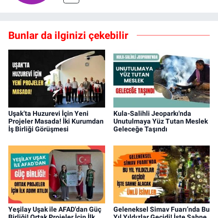
Bunlar da ilginizi çekebilir
Uşak’ta Huzurevi İçin Yeni
Kula-Salihli Jeoparkı'nda
Projeler Masada! İki Kurumdan
Unutulmaya Yüz Tutan Meslek
İş Birliği Görüşmesi
Geleceğe Taşındı
Yeşilay Uşak ile AFAD'dan Güç
Geleneksel Simav Fuarı’nda Bu
Birliği! Ortak Projeler İçin İlk
Yıl Yıldızlar Geçidi! İşte Sahne