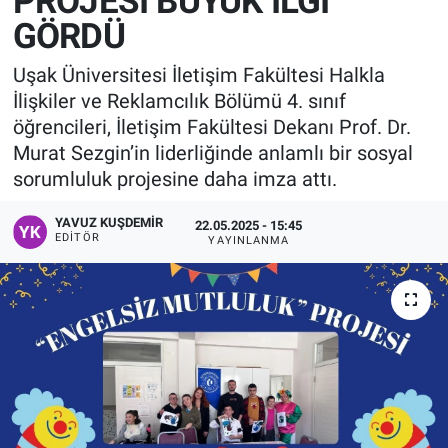
PROJESİ BÜYÜK İLGİ
GÖRDÜ
Manşet
Uşak Üniversitesi İletişim Fakültesi Halkla
Resmi İlanlar
İlişkiler ve Reklamcılık Bölümü 4. sınıf
öğrencileri, İletişim Fakültesi Dekanı Prof. Dr.
Sağlık
Murat Sezgin’in liderliğinde anlamlı bir sosyal
sorumluluk projesine daha imza attı.
Son Dakika
YAVUZ KUŞDEMIR
22.05.2025 - 15:45
Spor
EDITÖR
YAYINLANMA
Uşak Haberleri