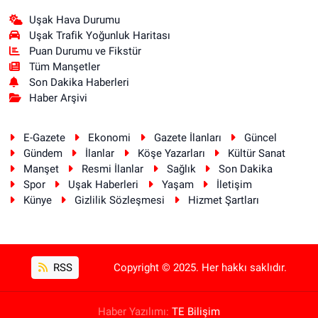
Uşak Hava Durumu
Uşak Trafik Yoğunluk Haritası
Puan Durumu ve Fikstür
Tüm Manşetler
Son Dakika Haberleri
Haber Arşivi
E-Gazete
Ekonomi
Gazete İlanları
Güncel
Gündem
İlanlar
Köşe Yazarları
Kültür Sanat
Manşet
Resmi İlanlar
Sağlık
Son Dakika
Spor
Uşak Haberleri
Yaşam
İletişim
Künye
Gizlilik Sözleşmesi
Hizmet Şartları
RSS
Copyright © 2025. Her hakkı saklıdır.
Haber Yazılımı:
TE Bilişim