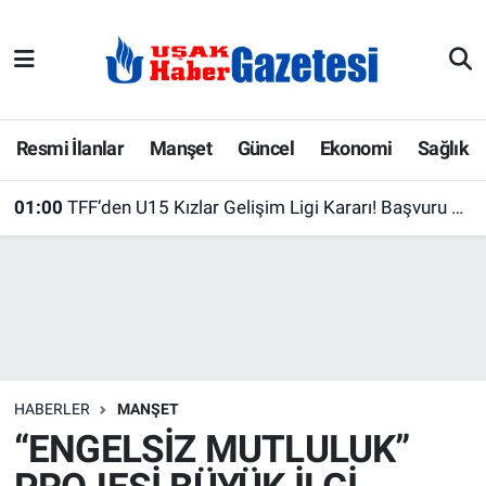
E-Gazete
Uşak Hava Durumu
Ekonomi
Uşak Trafik Yoğunluk Haritası
Resmi İlanlar
Manşet
Güncel
Ekonomi
Sağlık
Gazete İlanları
Süper Lig Puan Durumu ve Fikstür
01:00
TFF’den U15 Kızlar Gelişim Ligi Kararı! Başvuru Süresi Uzatıldı
Güncel
Tüm Manşetler
Gündem
Son Dakika Haberleri
İlanlar
Haber Arşivi
HABERLER
MANŞET
Köşe Yazarları
“ENGELSİZ MUTLULUK”
Kültür Sanat