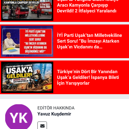
Aracı Kamyonla Çarpışıp
Devrildi! 2 İtfaiyeci Yaralandı
İYİ Parti Uşak’tan Milletvekiline
Sert Soru! “Bu İmzayı Atarken
Uşak’ın Vicdanını da
Düşündünüz mü?”
Türkiye’nin Dört Bir Yanından
Uşak’a Geldiler! İspanya Bileti
İçin Yarışıyorlar
EDITÖR HAKKINDA
Yavuz Kuşdemir