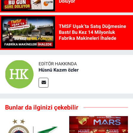
Doluyor
TMSF Uşak’ta Satış Düğmesine
Bastı! Bu Kez 14 Milyonluk
Fabrika Makineleri İhalede
EDITÖR HAKKINDA
Hüsnü Kazım özler
Bunlar da ilginizi çekebilir