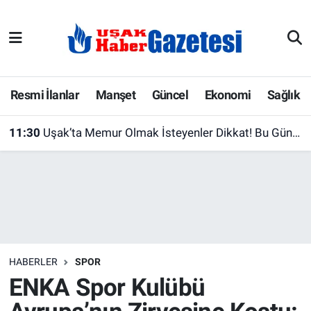
E-Gazete
Uşak Hava Durumu
Ekonomi
Uşak Trafik Yoğunluk Haritası
Resmi İlanlar
Manşet
Güncel
Ekonomi
Sağlık
Gazete İlanları
Süper Lig Puan Durumu ve Fikstür
11:30
Uşak’ta Memur Olmak İsteyenler Dikkat! Bu Gün Süre Doluyor
Güncel
Tüm Manşetler
Gündem
Son Dakika Haberleri
İlanlar
Haber Arşivi
HABERLER
SPOR
Köşe Yazarları
ENKA Spor Kulübü
Kültür Sanat