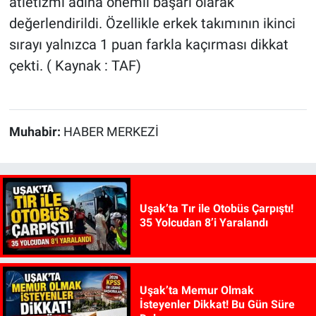
atletizmi adına önemli başarı olarak
değerlendirildi. Özellikle erkek takımının ikinci
sırayı yalnızca 1 puan farkla kaçırması dikkat
çekti. ( Kaynak : TAF)
Muhabir:
HABER MERKEZİ
Uşak’ta Tır ile Otobüs Çarpıştı!
35 Yolcudan 8’i Yaralandı
Uşak’ta Memur Olmak
İsteyenler Dikkat! Bu Gün Süre