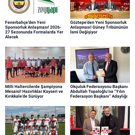
Fenerbahçe’den Yeni
Göztepe’den Yeni Sponsorluk
Sponsorluk Anlaşması! 2026-
Anlaşması! Güney Tribününün
27 Sezonunda Formalarda Yer
İsmi Değişiyor
Alacak
Milli Haltercilerde Şampiyona
Okçuluk Federasyonu Başkanı
Mesaisi! Hazırlıklar Kayseri ve
Abdullah Topaloğlu’na “Yılın
Kırıkkale’de Sürüyor
Federasyon Başkanı” Adaylığı