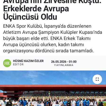
Avrupa’nın Zirvesine Koştu:
Erkeklerde Avrupa
Manşet
Üçüncüsü Oldu
Resmi İlanlar
ENKA Spor Kulübü, İspanya’da düzenlenen
Atletizm Avrupa Şampiyon Kulüpler Kupası’nda
Sağlık
büyük başarı elde etti. ENKA Erkek Takımı
Avrupa üçüncüsü olurken, kadın takımı
Son Dakika
organizasyonu dördüncü sırada tamamladı.
Spor
HÜSNÜ KAZIM ÖZLER
26.05.2026 - 01:00
EDITÖR
YAYINLANMA
Uşak Haberleri