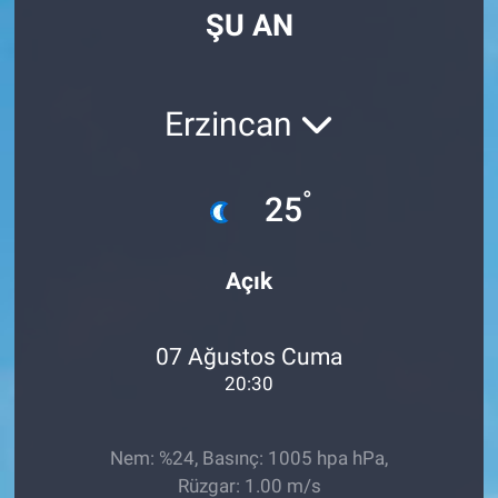
ŞU AN
Manşet
Resmi İlanlar
Erzincan
Sağlık
°
25
Son Dakika
Spor
Açık
Uşak Haberleri
07 Ağustos Cuma
20:30
Nem: %24, Basınç: 1005 hpa hPa,
Rüzgar: 1.00 m/s