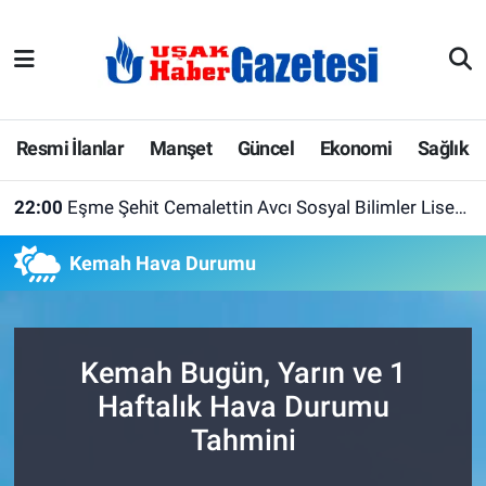
E-Gazete
Uşak Hava Durumu
Ekonomi
Uşak Trafik Yoğunluk Haritası
Resmi İlanlar
Manşet
Güncel
Ekonomi
Sağlık
Gazete İlanları
Süper Lig Puan Durumu ve Fikstür
22:00
Eşme Şehit Cemalettin Avcı Sosyal Bilimler Lisesi Yeni Eğitim Yılına Hazır
Güncel
Tüm Manşetler
Kemah Hava Durumu
Gündem
Son Dakika Haberleri
İlanlar
Haber Arşivi
Kemah Bugün, Yarın ve 1
Haftalık Hava Durumu
Köşe Yazarları
Tahmini
Kültür Sanat