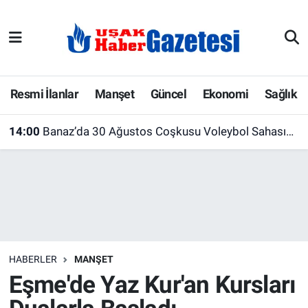
E-Gazete
Uşak Hava Durumu
Ekonomi
Uşak Trafik Yoğunluk Haritası
Resmi İlanlar
Manşet
Güncel
Ekonomi
Sağlık
Gazete İlanları
Süper Lig Puan Durumu ve Fikstür
14:00
Banaz’da 30 Ağustos Coşkusu Voleybol Sahasına Taşındı! Şampiyon Ayrancı Köyü Oldu
Güncel
Tüm Manşetler
Gündem
Son Dakika Haberleri
İlanlar
Haber Arşivi
HABERLER
MANŞET
Köşe Yazarları
Eşme'de Yaz Kur'an Kursları
Kültür Sanat