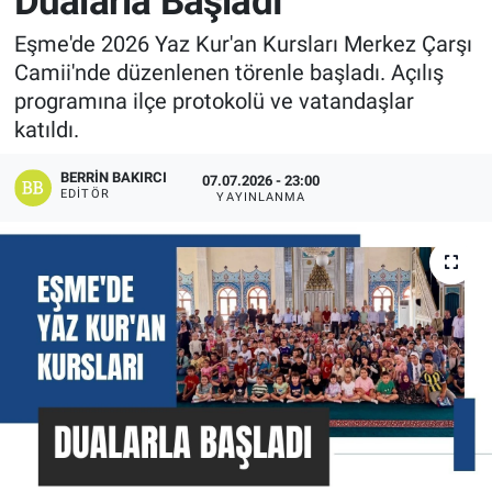
Dualarla Başladı
Manşet
Eşme'de 2026 Yaz Kur'an Kursları Merkez Çarşı
Camii'nde düzenlenen törenle başladı. Açılış
Resmi İlanlar
programına ilçe protokolü ve vatandaşlar
katıldı.
Sağlık
BERRIN BAKIRCI
07.07.2026 - 23:00
EDITÖR
YAYINLANMA
Son Dakika
Spor
Uşak Haberleri