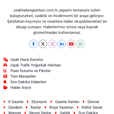
usakhabergazetesi.com.tr, yepyeni temasıyla sizleri
buluştururken, sadelik ve modernizmi bir araya getiriyor.
Şatafattan kaçınıyor ve insanlara haber okuyabilecekleri bir
altyapı sunuyor. Haberlerimiz izinsiz veya kaynak
gösterilmeden kullanılamaz.
Uşak Hava Durumu
Uşak Trafik Yoğunluk Haritası
Puan Durumu ve Fikstür
Tüm Manşetler
Son Dakika Haberleri
Haber Arşivi
E-Gazete
Ekonomi
Gazete İlanları
Güncel
Gündem
İlanlar
Köşe Yazarları
Kültür Sanat
Manşet
Resmi İlanlar
Sağlık
Son Dakika