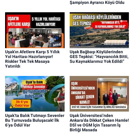
Şampiyon Ayrancı Köyü Oldu
Uşak'ın Afetlere Karşı 5 Yıllık
Uşak Bağbaşı Köylülerinden
Yol Haritası Hazırlanıyor!
GES Tepkisi: “Hayvancılık Bitti,
Riskler Tek Tek Masaya
Su Kaynaklarımız Yok Edildi”
Yatırıldı
Uşak’ta Balık Tutmayı Sevenler
Uşak Üniversitesi’nden
Bu Turnuvada Buluşacak! İlk
Ankara’da Dikkat Çeken Hamle!
6’ya Ödül Var
DSİ ve OGM İçin Tasarım İş
Birliği Masada