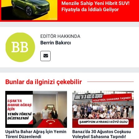
Menzile Sahip Yeni Hibrit SUV!
Fiyatıyla da İddialı Geliyor
EDITÖR HAKKINDA
Berrin Bakırcı
Bunlar da ilginizi çekebilir
Uşak'ta Bahar Ağraş İçin Yemin
Banaz’da 30 Ağustos Coşkusu
Töreni Düzenlendi
Voleybol Sahasına Taşındı!