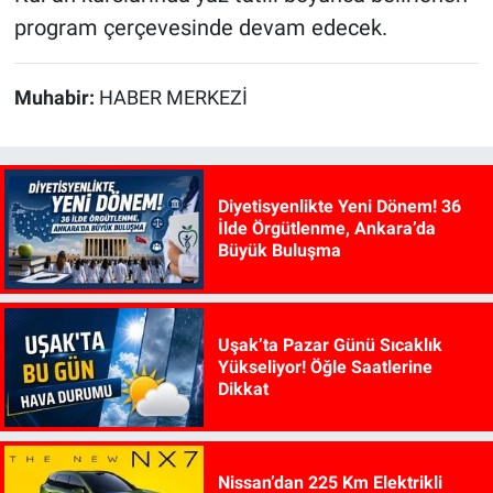
program çerçevesinde devam edecek.
Muhabir:
HABER MERKEZİ
Diyetisyenlikte Yeni Dönem! 36
İlde Örgütlenme, Ankara’da
Büyük Buluşma
Uşak’ta Pazar Günü Sıcaklık
Yükseliyor! Öğle Saatlerine
Dikkat
Nissan’dan 225 Km Elektrikli