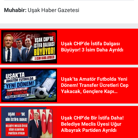
Muhabir:
Uşak Haber Gazetesi
Uşak CHP’de İstifa Dalgası
Büyüyor! 3 İsim Daha Ayrıldı
Uşak’ta Amatör Futbolda Yeni
Dönem! Transfer Ücretleri Cep
Yakacak, Gençlere Kapı
Açılacak
Uşak CHP'de Bir İstifa Daha!
Belediye Meclis Üyesi Uğur
Albayrak Partiden Ayrıldı