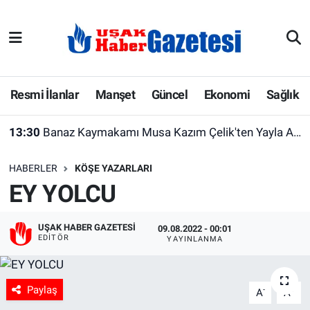
E-Gazete
Uşak Hava Durumu
Ekonomi
Uşak Trafik Yoğunluk Haritası
Resmi İlanlar
Manşet
Güncel
Ekonomi
Sağlık
Gazete İlanları
Süper Lig Puan Durumu ve Fikstür
13:30
Banaz Kaymakamı Musa Kazım Çelik'ten Yayla Akar Et Entegre Tesisi'ne Ziyaret
Güncel
Tüm Manşetler
HABERLER
KÖŞE YAZARLARI
EY YOLCU
Gündem
Son Dakika Haberleri
UŞAK HABER GAZETESI
İlanlar
Haber Arşivi
09.08.2022 - 00:01
EDITÖR
YAYINLANMA
Köşe Yazarları
Paylaş
-
+
A
A
Kültür Sanat