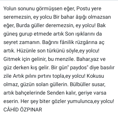
Yolun sonunu görmüşsen eğer, Postu yere
Manşet
seremezsin, ey yolcu Bir bahar âşığı olmazsan
Resmi İlanlar
eğer, Burda güller deremezsin, ey yolcu! Bak
güneş gurup etmede artık Son ışıklarını da
Sağlık
seyret zamanın. Bağrını fânilik rüzgârına aç
Son Dakika
artık. Hüzünle son türkünü söyle,ey yolcu!
Gitmek için gelinir, bu menzile. Bahar,yaz ve
Spor
güz derken kış gelir. Bir gün" paydos" diye basılır
zile Artık pılını pırtını topla,ey yolcu! Kokusu
Uşak Haberleri
olmaz, güzün solan güllerin. Bülbüller susar,
artık bahçelerinde Senden kalır, geriye varsa
eserin. Her şey biter gözler yumulunca,ey yolcu!
CÂHİD ÖZPINAR