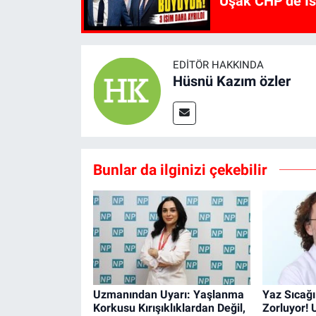
Uşak CHP’de İst
EDITÖR HAKKINDA
Hüsnü Kazım özler
Bunlar da ilginizi çekebilir
Uzmanından Uyarı: Yaşlanma
Yaz Sıcağı
Korkusu Kırışıklıklardan Değil,
Zorluyor!