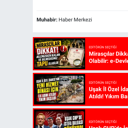
Muhabir:
Haber Merkezi
EDITÖRÜN SEÇTIĞI
Mirasçılar Dikk
Olabilir: e-Devl
EDITÖRÜN SEÇTIĞI
Uşak İl Özel İd
Atıldı! Yıkım Ba
EDITÖRÜN SEÇTIĞI