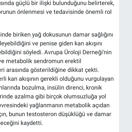
ında güçlü bir ilişki bulunduğunu belirterek,
sorunun önlenmesi ve tedavisinde önemli rol
resinde biriken yağ dokusunun damar sağlığını
leyebildiğini ve penise giden kan akışını
bildiğini söyledi. Avrupa Üroloji Derneği'nin
ve metabolik sendromun erektil
ri arasında gösterildiğine dikkat çekti.
terli kan akışının gerekli olduğunu vurgulayan
larında bozulma, insülin direnci, kronik
rinde azalma gibi birçok olumsuzluğa yol
l çevresindeki yağlanmanın metabolik açıdan
lçın, bunun testosteron düşüklüğü ve damar
leceğini kaydetti.