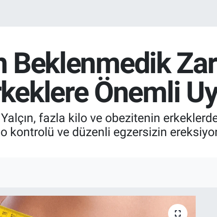
ın Beklenmedik Zara
eklere Önemli Uya
Yalçın, fazla kilo ve obezitenin erkeklerd
 kilo kontrolü ve düzenli egzersizin ereksi