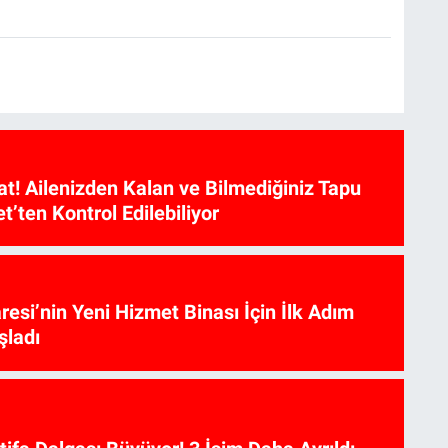
at! Ailenizden Kalan ve Bilmediğiniz Tapu
et’ten Kontrol Edilebiliyor
aresi’nin Yeni Hizmet Binası İçin İlk Adım
şladı