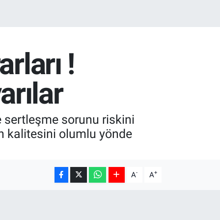
rları !
rılar
e sertleşme sorunu riskini
yon kalitesini olumlu yönde
-
+
A
A