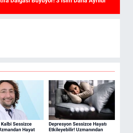
ifa Dalgası Büyüyor! 3 İsim Daha Ayrıldı
 Kalbi Sessizce
Depresyon Sessizce Hayatı
 Uzmandan Hayat
Etkileyebilir! Uzmanından