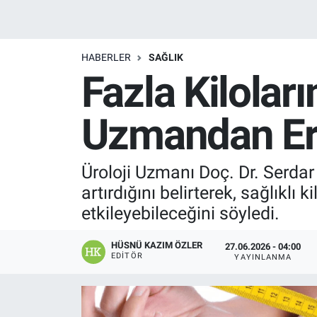
Manşet
HABERLER
SAĞLIK
Resmi İlanlar
Fazla Kilolar
Sağlık
Uzmandan Erk
Son Dakika
Üroloji Uzmanı Doç. Dr. Serdar 
Spor
artırdığını belirterek, sağlıklı
Uşak Haberleri
etkileyebileceğini söyledi.
HÜSNÜ KAZIM ÖZLER
27.06.2026 - 04:00
EDITÖR
YAYINLANMA