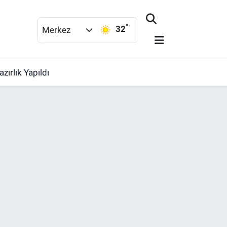
°
32
Merkez
ırlık Yapıldı