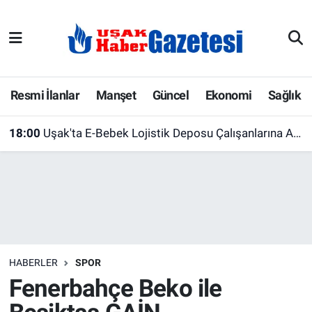
E-Gazete
Uşak Hava Durumu
Ekonomi
Uşak Trafik Yoğunluk Haritası
Resmi İlanlar
Manşet
Güncel
Ekonomi
Sağlık
Gazete İlanları
Süper Lig Puan Durumu ve Fikstür
18:00
Uşak'ta E-Bebek Lojistik Deposu Çalışanlarına AFAD'dan Afet Farkındalık Eğitimi
Güncel
Tüm Manşetler
Gündem
Son Dakika Haberleri
İlanlar
Haber Arşivi
HABERLER
SPOR
Köşe Yazarları
Fenerbahçe Beko ile
Kültür Sanat