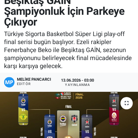
Beşiktaş GAİN
Şampiyonluk İçin Parkeye
Manşet
Çıkıyor
Resmi İlanlar
Türkiye Sigorta Basketbol Süper Ligi play-off
final serisi bugün başlıyor. Ezeli rakipler
Sağlık
Fenerbahçe Beko ile Beşiktaş GAİN, sezonun
şampiyonunu belirleyecek final mücadelesinde
Son Dakika
karşı karşıya gelecek.
Spor
MELIKE PANCARCI
13.06.2026 - 03:00
EDITÖR
YAYINLANMA
Uşak Haberleri