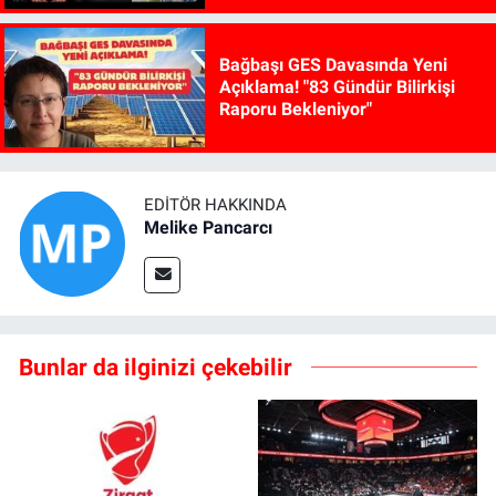
Bağbaşı GES Davasında Yeni
Açıklama! "83 Gündür Bilirkişi
Raporu Bekleniyor"
EDITÖR HAKKINDA
Melike Pancarcı
Bunlar da ilginizi çekebilir